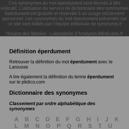
Ces synonymes du mot éperdument sont donnés à titre
indicatif. L'utilisation du service de dictionnaire des synonymes
éperdument est gratuite et réservée à un usage strictement
personnel. Les synonymes du mot éperdument présentés sur
ce site sont édités par l’équipe éditoriale de synonymo.fr
Horaire des Marées
-
Laboratoire d'Analyses Médicales.fr
Définition éperdument
Retrouver la définition du mot
éperdument
avec le
Larousse
A lire également la définition du terme
éperdument
sur le ptidico.com
Dictionnaire des synonymes
Classement par ordre alphabétique des
synonymes
A
B
C
D
E
F
G
H
I
J
K
L
M
N
O
P
Q
R
S
T
U