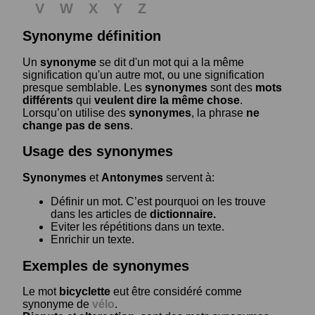
V
W
X
Y
Z
Synonyme définition
Un
synonyme
se dit d'un mot qui a la même
signification qu'un autre mot, ou une signification
presque semblable. Les
synonymes
sont des
mots
différents
qui
veulent dire la même chose
.
Lorsqu’on utilise des
synonymes
, la phrase
ne
change pas de sens
.
Usage des synonymes
Synonymes
et
Antonymes
servent à:
Définir un mot. C’est pourquoi on les trouve
dans les articles de
dictionnaire.
Eviter les répétitions dans un texte.
Enrichir un texte.
Exemples de synonymes
Le mot
bicyclette
eut être considéré comme
synonyme de
vélo
.