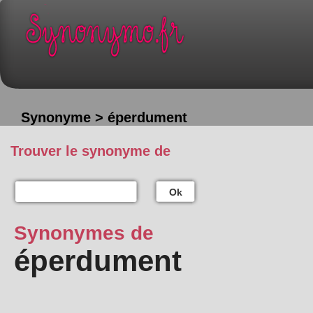
Synonyme > éperdument
Trouver le synonyme de
Ok
Synonymes de
éperdument