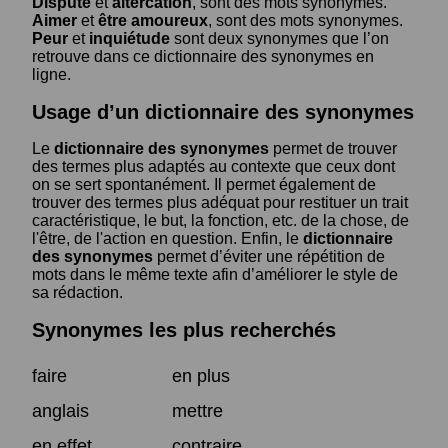
Dispute
et
altercation
, sont des mots synonymes.
Aimer
et
être amoureux
, sont des mots synonymes.
Peur
et
inquiétude
sont deux synonymes que l’on
retrouve dans ce dictionnaire des synonymes en
ligne.
Usage d’un dictionnaire des synonymes
Le
dictionnaire des synonymes
permet de trouver
des termes plus adaptés au contexte que ceux dont
on se sert spontanément. Il permet également de
trouver des termes plus adéquat pour restituer un trait
caractéristique, le but, la fonction, etc. de la chose, de
l'être, de l'action en question. Enfin, le
dictionnaire
des synonymes
permet d’éviter une répétition de
mots dans le même texte afin d’améliorer le style de
sa rédaction.
Synonymes les plus recherchés
faire
en plus
anglais
mettre
en effet
contraire