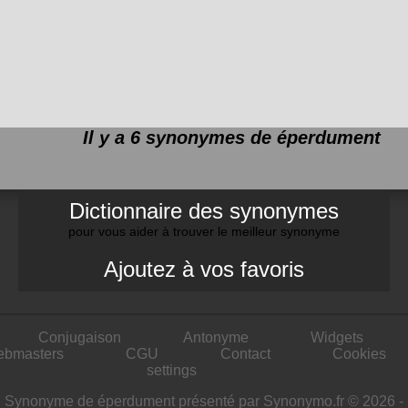
Il y a 6 synonymes de
éperdument
Dictionnaire des synonymes
pour vous aider à trouver le meilleur synonyme
Ajoutez à vos favoris
Conjugaison
Antonyme
Widgets
ebmasters
CGU
Contact
Cookies
settings
Synonyme de éperdument présenté par Synonymo.fr © 2026 -