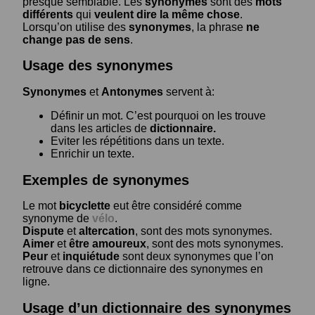
presque semblable. Les
synonymes
sont des
mots
différents
qui
veulent dire la même chose
.
Lorsqu’on utilise des
synonymes
, la phrase
ne
change pas de sens
.
Usage des synonymes
Synonymes
et
Antonymes
servent à:
Définir un mot. C’est pourquoi on les trouve
dans les articles de
dictionnaire.
Eviter les répétitions dans un texte.
Enrichir un texte.
Exemples de synonymes
Le mot
bicyclette
eut être considéré comme
synonyme de
vélo
.
Dispute
et
altercation
, sont des mots synonymes.
Aimer
et
être amoureux
, sont des mots synonymes.
Peur
et
inquiétude
sont deux synonymes que l’on
retrouve dans ce dictionnaire des synonymes en
ligne.
Usage d’un dictionnaire des synonymes