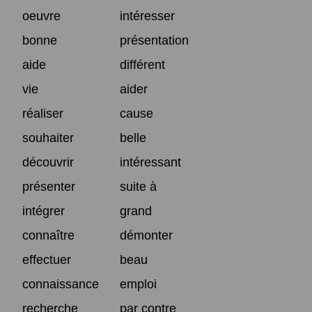
oeuvre
intéresser
bonne
présentation
aide
différent
vie
aider
réaliser
cause
souhaiter
belle
découvrir
intéressant
présenter
suite à
intégrer
grand
connaître
démonter
effectuer
beau
connaissance
emploi
recherche
par contre