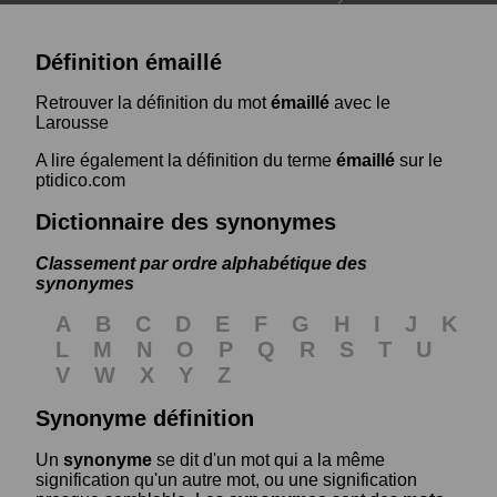
Définition émaillé
Retrouver la définition du mot
émaillé
avec le
Larousse
A lire également la définition du terme
émaillé
sur le
ptidico.com
Dictionnaire des synonymes
Classement par ordre alphabétique des
synonymes
A
B
C
D
E
F
G
H
I
J
K
L
M
N
O
P
Q
R
S
T
U
V
W
X
Y
Z
Synonyme définition
Un
synonyme
se dit d'un mot qui a la même
signification qu'un autre mot, ou une signification