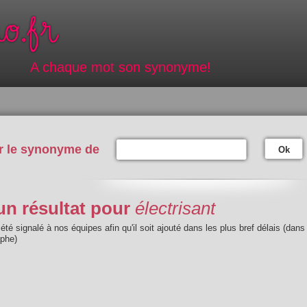
A chaque mot son synonyme!
r le synonyme de
Ok
n résultat pour
électrisant
été signalé à nos équipes afin qu'il soit ajouté dans les plus bref délais (dans
aphe)