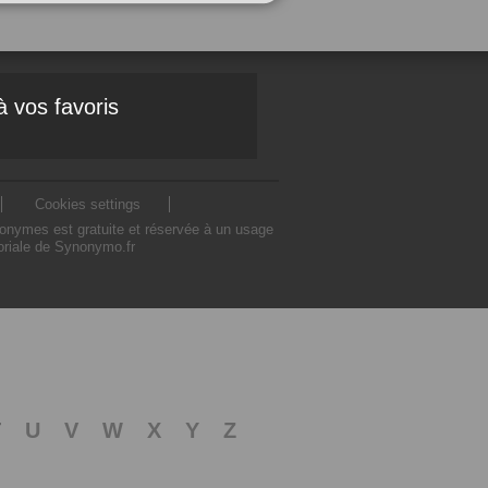
à vos favoris
Cookies settings
nonymes est gratuite et réservée à un usage
toriale de Synonymo.fr
T
U
V
W
X
Y
Z