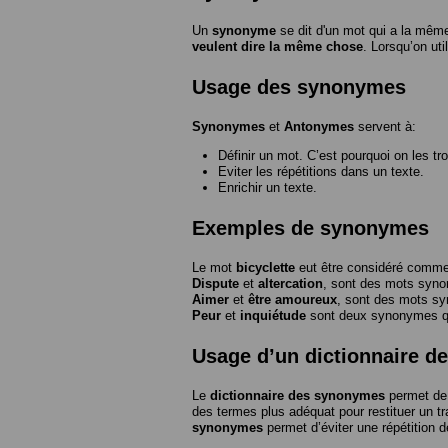
Un
synonyme
se dit d'un mot qui a la même
veulent dire la même chose
. Lorsqu’on ut
Usage des synonymes
Synonymes
et
Antonymes
servent à:
Définir un mot. C’est pourquoi on les tr
Eviter les répétitions dans un texte.
Enrichir un texte.
Exemples de synonymes
Le mot
bicyclette
eut être considéré com
Dispute
et
altercation
, sont des mots syn
Aimer
et
être amoureux
, sont des mots s
Peur
et
inquiétude
sont deux synonymes que
Usage d’un dictionnaire 
Le
dictionnaire des synonymes
permet de 
des termes plus adéquat pour restituer un trai
synonymes
permet d’éviter une répétition d