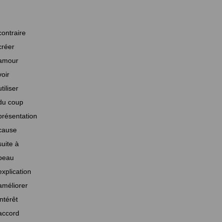
contraire
créer
amour
voir
utiliser
du coup
présentation
cause
suite à
beau
explication
améliorer
intérêt
accord