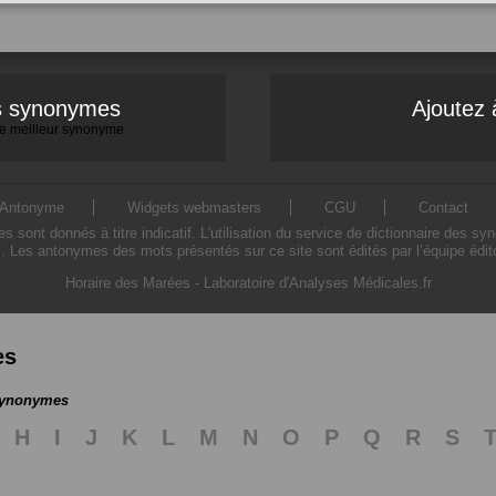
es synonymes
Ajoutez 
 le meilleur synonyme
Antonyme
Widgets webmasters
CGU
Contact
ont donnés à titre indicatif. L'utilisation du service de dictionnaire des sy
. Les antonymes des mots présentés sur ce site sont édités par l’équipe édi
Horaire des Marées
-
Laboratoire d'Analyses Médicales.fr
es
 synonymes
H
I
J
K
L
M
N
O
P
Q
R
S