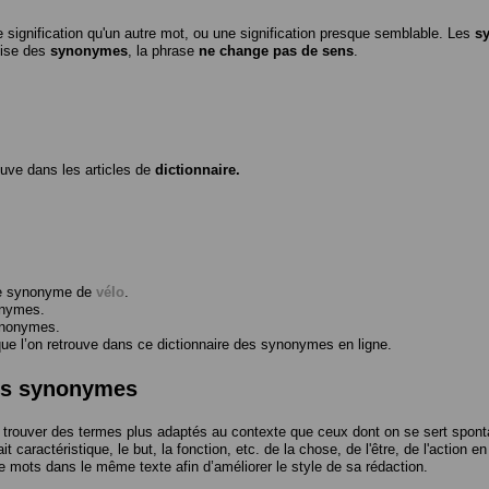
 signification qu'un autre mot, ou une signification presque semblable. Les
s
ilise des
synonymes
, la phrase
ne change pas de sens
.
ouve dans les articles de
dictionnaire.
me synonyme de
vélo
.
onymes.
ynonymes.
 l’on retrouve dans ce dictionnaire des synonymes en ligne.
des synonymes
trouver des termes plus adaptés au contexte que ceux dont on se sert spont
t caractéristique, le but, la fonction, etc. de la chose, de l'être, de l'action e
e mots dans le même texte afin d’améliorer le style de sa rédaction.