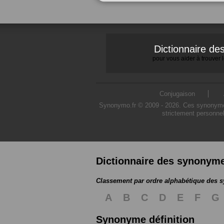
Dictionnaire d
pour vous aider à trouver
Conjugaison
Synonymo.fr © 2009 - 2026. Ces synonymes s
strictement personnel
Dictionnaire des synonym
Classement par ordre alphabétique des
A
B
C
D
E
F
G
Synonyme définition