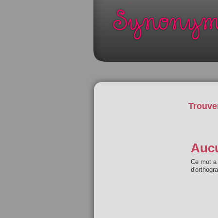
Trouve
Aucu
Ce mot a 
d'orthogr