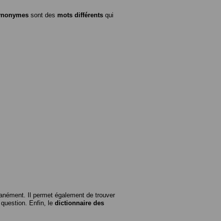
ynonymes
sont des
mots différents
qui
anément. Il permet également de trouver
n question. Enfin, le
dictionnaire des