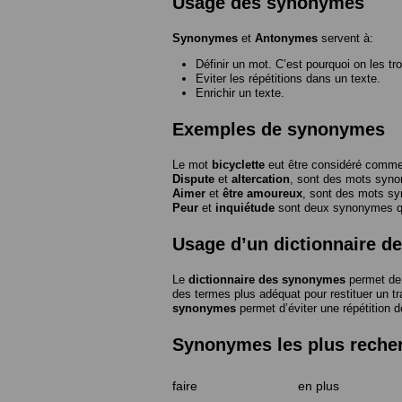
Usage des synonymes
Synonymes
et
Antonymes
servent à:
Définir un mot. C’est pourquoi on les tr
Eviter les répétitions dans un texte.
Enrichir un texte.
Exemples de synonymes
Le mot
bicyclette
eut être considéré com
Dispute
et
altercation
, sont des mots syn
Aimer
et
être amoureux
, sont des mots s
Peur
et
inquiétude
sont deux synonymes que
Usage d’un dictionnaire 
Le
dictionnaire des synonymes
permet de 
des termes plus adéquat pour restituer un trai
synonymes
permet d’éviter une répétition d
Synonymes les plus reche
faire
en plus