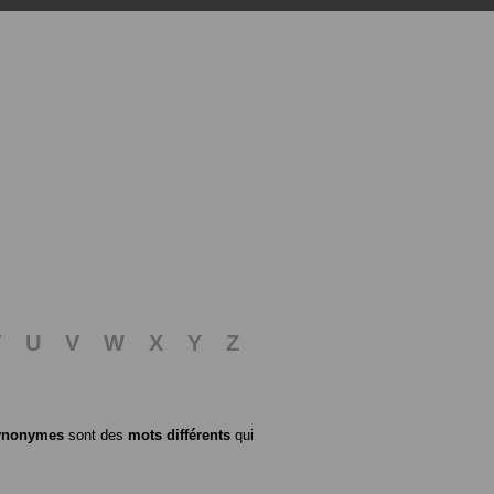
T
U
V
W
X
Y
Z
ynonymes
sont des
mots différents
qui