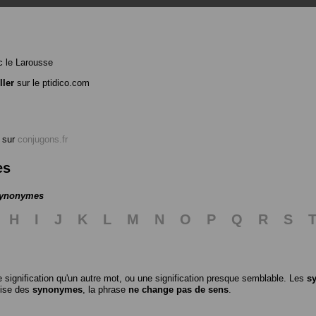
 le Larousse
ller
sur le ptidico.com
sur
conjugons.fr
es
 synonymes
H
I
J
K
L
M
N
O
P
Q
R
S
 signification qu'un autre mot, ou une signification presque semblable. Les
s
ilise des
synonymes
, la phrase
ne change pas de sens
.