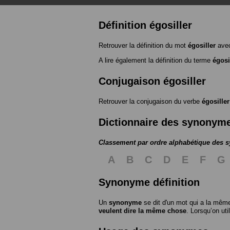
Définition égosiller
Retrouver la définition du mot
égosiller
avec
A lire également la définition du terme
égosi
Conjugaison égosiller
Retrouver la conjugaison du verbe
égosiller
Dictionnaire des synonym
Classement par ordre alphabétique des
A
B
C
D
E
F
G
Synonyme définition
Un
synonyme
se dit d'un mot qui a la même
veulent dire la même chose
. Lorsqu’on ut