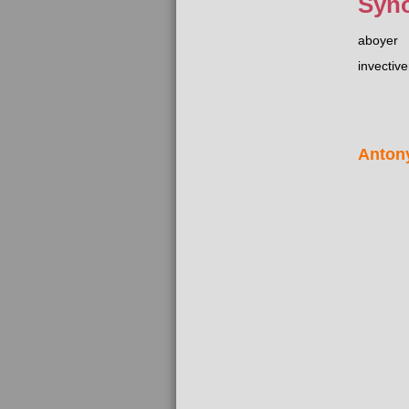
Syn
aboyer
invective
Anton