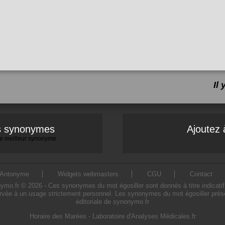
Il
es synonymes
Ajoutez 
 le meilleur synonyme
Antonyme
Widgets webmasters
CGU
Contact
o.fr © 2026 - Ces synonymes du mot égosiller sont donnés à titre indicatif. L
ervée à un usage strictement personnel. Les synonymes du mot égosiller présen
éditoriale de synonymo.fr
Horaire des Marées
-
Laboratoire d'Analyses Médicales.fr