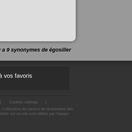
 y a 9 synonymes de
égosiller
à vos favoris
Cookies settings
'utilisation du service de dictionnaire des
tés sur ce site sont édités par l’équipe