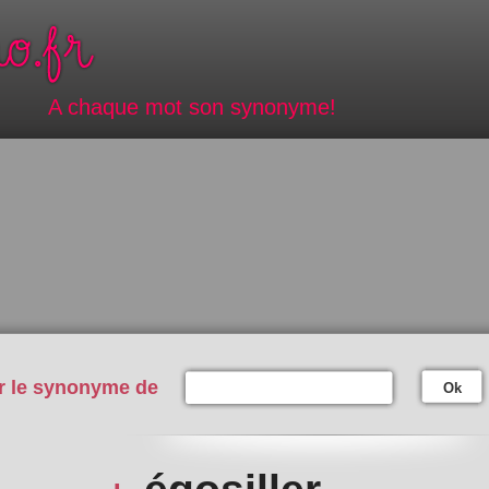
A chaque mot son synonyme!
r le synonyme de
Ok