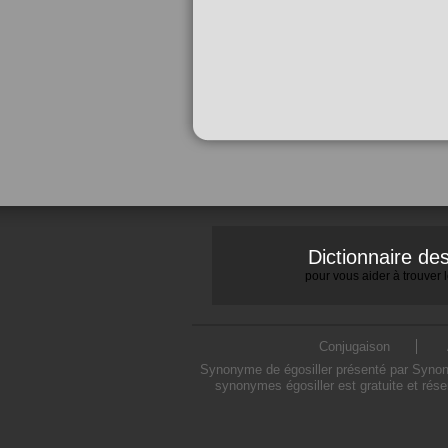
Dictionnaire d
pour vous aider à trouver
Conjugaison
Synonyme de égosiller présenté par Synonym
synonymes égosiller est gratuite et rés