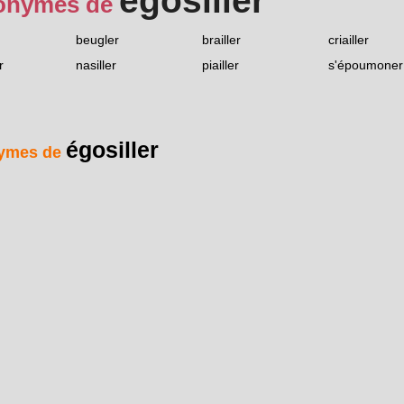
égosiller
onymes de
beugler
brailler
criailler
r
nasiller
piailler
s'époumoner
égosiller
ymes de