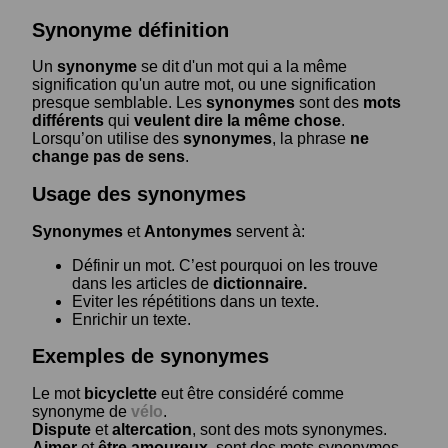
Synonyme définition
Un
synonyme
se dit d'un mot qui a la même
signification qu'un autre mot, ou une signification
presque semblable. Les
synonymes
sont des
mots
différents
qui
veulent dire la même chose
.
Lorsqu’on utilise des
synonymes
, la phrase
ne
change pas de sens
.
Usage des synonymes
Synonymes
et
Antonymes
servent à:
Définir un mot. C’est pourquoi on les trouve
dans les articles de
dictionnaire.
Eviter les répétitions dans un texte.
Enrichir un texte.
Exemples de synonymes
Le mot
bicyclette
eut être considéré comme
synonyme de
vélo
.
Dispute
et
altercation
, sont des mots synonymes.
Aimer
et
être amoureux
, sont des mots synonymes.