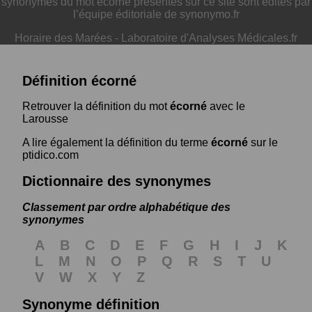
synonymes du mot écorné présentés sur ce site sont édités par
l’équipe éditoriale de synonymo.fr
Horaire des Marées
-
Laboratoire d'Analyses Médicales.fr
Définition écorné
Retrouver la définition du mot
écorné
avec le
Larousse
A lire également la définition du terme
écorné
sur le
ptidico.com
Dictionnaire des synonymes
Classement par ordre alphabétique des
synonymes
A
B
C
D
E
F
G
H
I
J
K
L
M
N
O
P
Q
R
S
T
U
V
W
X
Y
Z
Synonyme définition