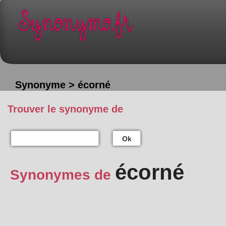
Synonyme > écorné
Trouver le synonyme de
Ok
écorné
Synonymes de