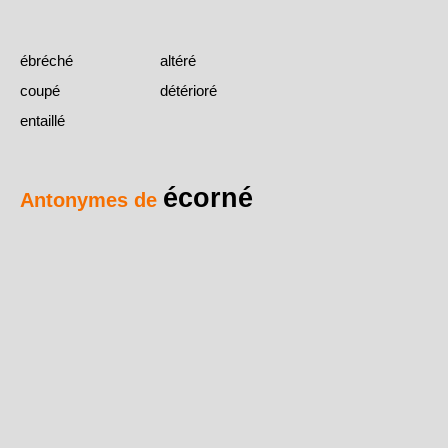
ébréché
altéré
coupé
détérioré
entaillé
écorné
Antonymes de