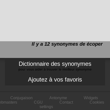
Il y a 12 synonymes de
écoper
Dictionnaire des synonymes
pour vous aider à trouver le meilleur synonyme
Ajoutez à vos favoris
Conjugaison
Antonyme
Widgets
ebmasters
CGU
Contact
Cookies
settings