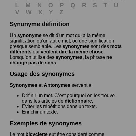
L
M
N
O
P
Q
R
S
T
U
V
W
X
Y
Z
Synonyme définition
Un
synonyme
se dit d'un mot qui a la même
signification qu'un autre mot, ou une signification
presque semblable. Les
synonymes
sont des
mots
différents
qui
veulent dire la même chose
.
Lorsqu’on utilise des
synonymes
, la phrase
ne
change pas de sens
.
Usage des synonymes
Synonymes
et
Antonymes
servent à:
Définir un mot. C’est pourquoi on les trouve
dans les articles de
dictionnaire.
Eviter les répétitions dans un texte.
Enrichir un texte.
Exemples de synonymes
Le mot
bicyclette
eut être considéré comme