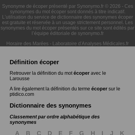
Synonyme de écoper présenté par Synonymo.fr © 2026 - Ces
synonymes du mot écoper sont donnés à titre indicatif.
L'utilisation du service de dictionnaire des synonymes écoper
est gratuite et réservée à un usage strictement personnel. Les
synonymes du mot écoper présentés sur ce site sont édités par
l’équipe éditoriale de synonymo.fr
Horaire des Marées
-
Laboratoire d'Analyses Médicales.fr
Définition écoper
Retrouver la définition du mot
écoper
avec le
Larousse
A lire également la définition du terme
écoper
sur le
ptidico.com
Dictionnaire des synonymes
Classement par ordre alphabétique des
synonymes
A
B
C
D
E
F
G
H
I
J
K