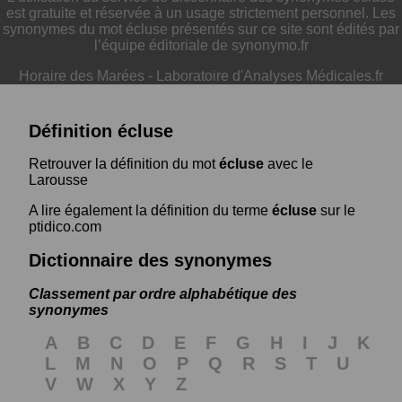
est gratuite et réservée à un usage strictement personnel. Les
synonymes du mot écluse présentés sur ce site sont édités par
l’équipe éditoriale de synonymo.fr
Horaire des Marées
-
Laboratoire d'Analyses Médicales.fr
Définition écluse
Retrouver la définition du mot
écluse
avec le
Larousse
A lire également la définition du terme
écluse
sur le
ptidico.com
Dictionnaire des synonymes
Classement par ordre alphabétique des
synonymes
A
B
C
D
E
F
G
H
I
J
K
L
M
N
O
P
Q
R
S
T
U
V
W
X
Y
Z