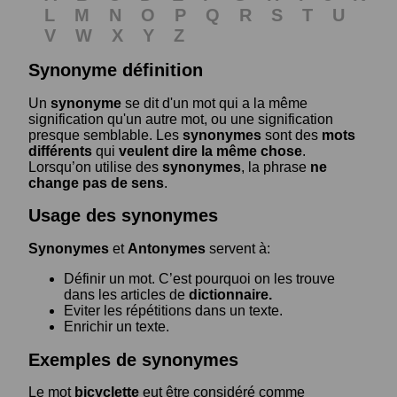
L
M
N
O
P
Q
R
S
T
U
V
W
X
Y
Z
Synonyme définition
Un
synonyme
se dit d'un mot qui a la même
signification qu'un autre mot, ou une signification
presque semblable. Les
synonymes
sont des
mots
différents
qui
veulent dire la même chose
.
Lorsqu’on utilise des
synonymes
, la phrase
ne
change pas de sens
.
Usage des synonymes
Synonymes
et
Antonymes
servent à:
Définir un mot. C’est pourquoi on les trouve
dans les articles de
dictionnaire.
Eviter les répétitions dans un texte.
Enrichir un texte.
Exemples de synonymes
Le mot
bicyclette
eut être considéré comme