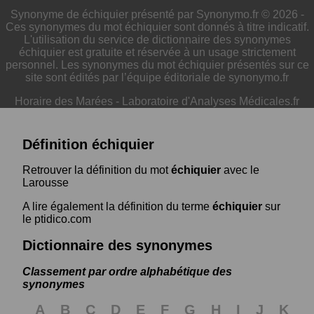
Synonyme de échiquier présenté par Synonymo.fr © 2026 -
Ces synonymes du mot échiquier sont donnés à titre indicatif.
L'utilisation du service de dictionnaire des synonymes
échiquier est gratuite et réservée à un usage strictement
personnel. Les synonymes du mot échiquier présentés sur ce
site sont édités par l’équipe éditoriale de synonymo.fr
Horaire des Marées
-
Laboratoire d'Analyses Médicales.fr
Définition échiquier
Retrouver la définition du mot
échiquier
avec le
Larousse
A lire également la définition du terme
échiquier
sur
le ptidico.com
Dictionnaire des synonymes
Classement par ordre alphabétique des
synonymes
A
B
C
D
E
F
G
H
I
J
K