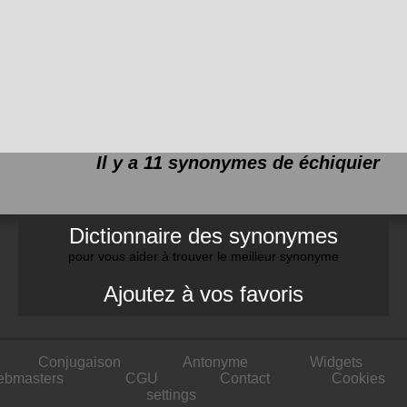
Il y a 11 synonymes de
échiquier
Dictionnaire des synonymes
pour vous aider à trouver le meilleur synonyme
Ajoutez à vos favoris
Conjugaison
Antonyme
Widgets
ebmasters
CGU
Contact
Cookies
settings