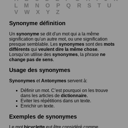
L
M
N
O
P
Q
R
S
T
U
V
W
X
Y
Z
Synonyme définition
Un
synonyme
se dit d'un mot qui a la même
signification qu'un autre mot, ou une signification
presque semblable. Les
synonymes
sont des
mots
différents
qui
veulent dire la même chose
.
Lorsqu’on utilise des
synonymes
, la phrase
ne
change pas de sens
.
Usage des synonymes
Synonymes
et
Antonymes
servent à:
Définir un mot. C’est pourquoi on les trouve
dans les articles de
dictionnaire.
Eviter les répétitions dans un texte.
Enrichir un texte.
Exemples de synonymes
Le mot
bicyclette
eut être considéré comme