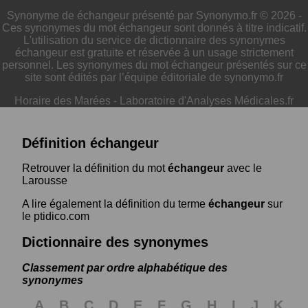
Synonyme de échangeur présenté par Synonymo.fr © 2026 -
Ces synonymes du mot échangeur sont donnés à titre indicatif.
L'utilisation du service de dictionnaire des synonymes
échangeur est gratuite et réservée à un usage strictement
personnel. Les synonymes du mot échangeur présentés sur ce
site sont édités par l’équipe éditoriale de synonymo.fr
Horaire des Marées
-
Laboratoire d'Analyses Médicales.fr
Définition échangeur
Retrouver la définition du mot
échangeur
avec le
Larousse
A lire également la définition du terme
échangeur
sur
le ptidico.com
Dictionnaire des synonymes
Classement par ordre alphabétique des
synonymes
A
B
C
D
E
F
G
H
I
J
K