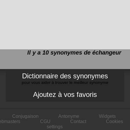
Il y a 10 synonymes de
échangeur
Dictionnaire des synonymes
pour vous aider à trouver le meilleur synonyme
Ajoutez à vos favoris
Conjugaison
Antonyme
Widgets
ebmasters
CGU
Contact
Cookies
settings