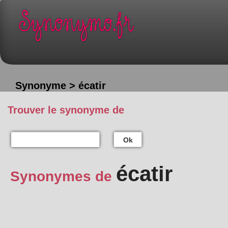
Synonyme > écatir
Trouver le synonyme de
Ok
écatir
Synonymes de