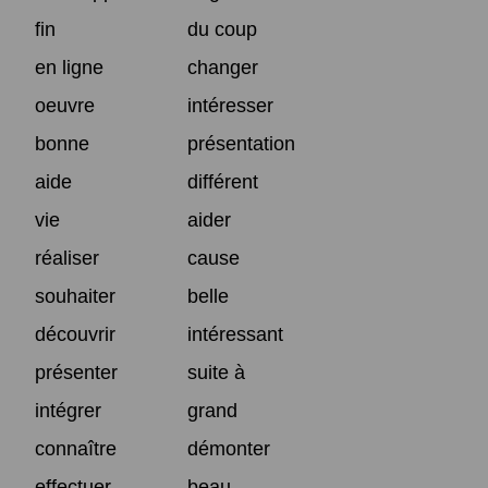
fin
du coup
en ligne
changer
oeuvre
intéresser
bonne
présentation
aide
différent
vie
aider
réaliser
cause
souhaiter
belle
découvrir
intéressant
présenter
suite à
intégrer
grand
connaître
démonter
effectuer
beau