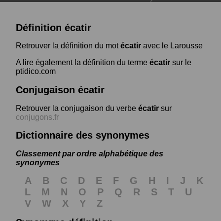
Définition écatir
Retrouver la définition du mot
écatir
avec le Larousse
A lire également la définition du terme
écatir
sur le
ptidico.com
Conjugaison écatir
Retrouver la conjugaison du verbe
écatir
sur
conjugons.fr
Dictionnaire des synonymes
Classement par ordre alphabétique des
synonymes
A
B
C
D
E
F
G
H
I
J
K
L
M
N
O
P
Q
R
S
T
U
V
W
X
Y
Z