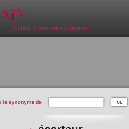
A chaque mot son synonyme!
r le synonyme de
Ok