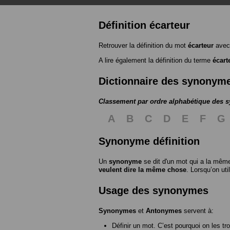
Définition écarteur
Retrouver la définition du mot
écarteur
avec
A lire également la définition du terme
écart
Dictionnaire des synonym
Classement par ordre alphabétique des
A
B
C
D
E
F
G
Synonyme définition
Un
synonyme
se dit d'un mot qui a la même
veulent dire la même chose
. Lorsqu’on ut
Usage des synonymes
Synonymes
et
Antonymes
servent à:
Définir un mot. C’est pourquoi on les tr