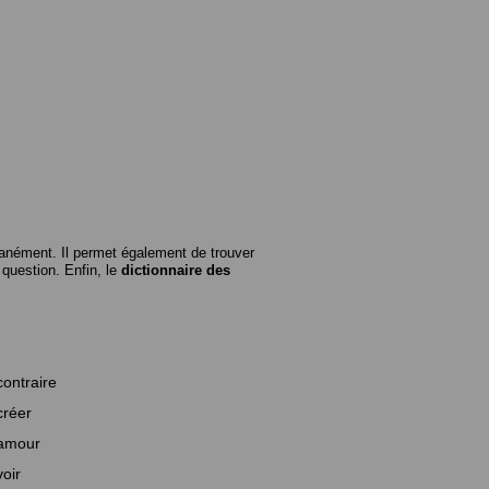
anément. Il permet également de trouver
n question. Enfin, le
dictionnaire des
contraire
créer
amour
voir