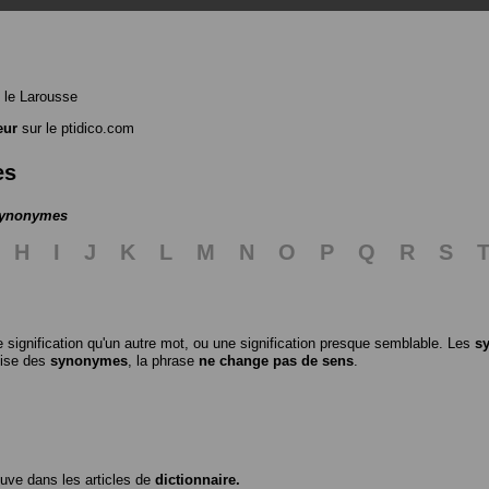
 le Larousse
eur
sur le ptidico.com
es
 synonymes
H
I
J
K
L
M
N
O
P
Q
R
S
 signification qu'un autre mot, ou une signification presque semblable. Les
s
ilise des
synonymes
, la phrase
ne change pas de sens
.
ouve dans les articles de
dictionnaire.