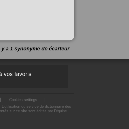
l y a 1 synonyme de
écarteur
à vos favoris
Cookies settings
utilisation du service de dictionnaire des
tés sur ce site sont édités par l’équipe