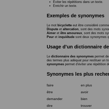
Eviter les répétitions dans un texte.
Enrichir un texte.
Exemples de synonymes
Le mot
bicyclette
eut être considéré com
Dispute
et
altercation
, sont des mots syn
Aimer
et
être amoureux
, sont des mots s
Peur
et
inquiétude
sont deux synonymes que
Usage d’un dictionnaire 
Le
dictionnaire des synonymes
permet de 
des termes plus adéquat pour restituer un trai
synonymes
permet d’éviter une répétition d
Synonymes les plus reche
faire
en plus
être
avoir
demander
bien
dire
trouver