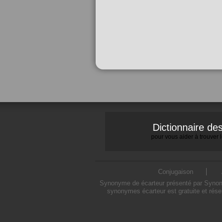
Dictionnaire d
pour vous aider à trouver
Conjugaison
Synonyme de écarteur présenté par Synonym
synonymes écarteur est gratuite et rése