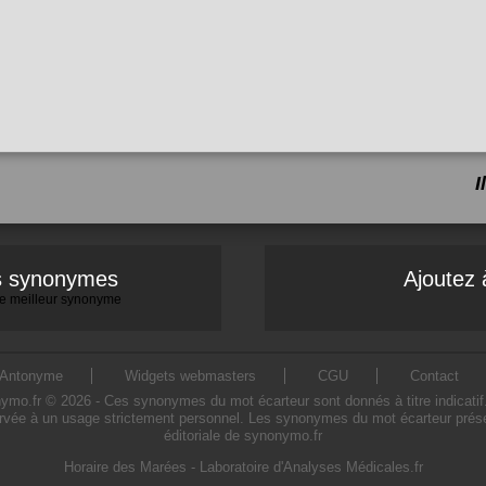
I
es synonymes
Ajoutez 
 le meilleur synonyme
Antonyme
Widgets webmasters
CGU
Contact
o.fr © 2026 - Ces synonymes du mot écarteur sont donnés à titre indicatif. L'
rvée à un usage strictement personnel. Les synonymes du mot écarteur présen
éditoriale de synonymo.fr
Horaire des Marées
-
Laboratoire d'Analyses Médicales.fr