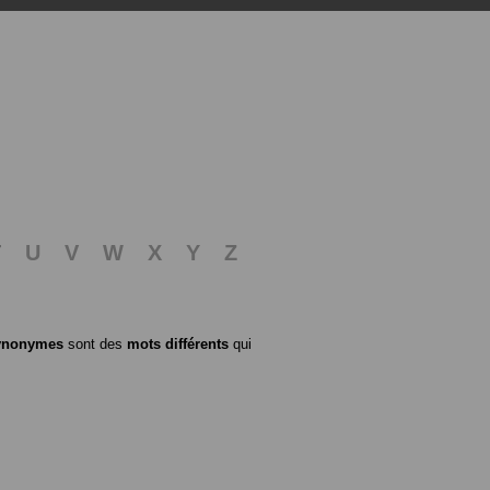
T
U
V
W
X
Y
Z
ynonymes
sont des
mots différents
qui