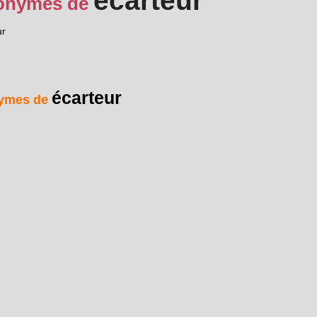
écarteur
onymes de
ur
écarteur
ymes de