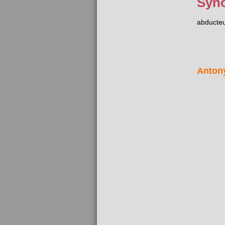
Syn
abducte
Anton