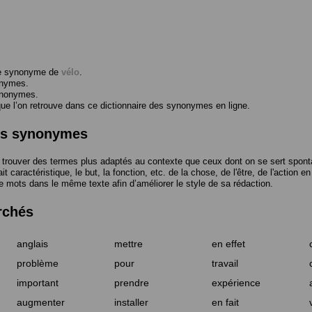
me synonyme de
vélo
.
onymes.
ynonymes.
 l’on retrouve dans ce dictionnaire des synonymes en ligne.
des synonymes
trouver des termes plus adaptés au contexte que ceux dont on se sert spont
t caractéristique, le but, la fonction, etc. de la chose, de l'être, de l'action e
e mots dans le même texte afin d’améliorer le style de sa rédaction.
rchés
anglais
mettre
en effet
problème
pour
travail
important
prendre
expérience
augmenter
installer
en fait