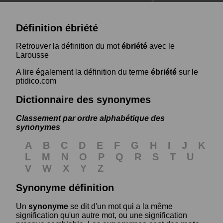
Définition ébriété
Retrouver la définition du mot
ébriété
avec le
Larousse
A lire également la définition du terme
ébriété
sur le
ptidico.com
Dictionnaire des synonymes
Classement par ordre alphabétique des
synonymes
A
B
C
D
E
F
G
H
I
J
K
L
M
N
O
P
Q
R
S
T
U
V
W
X
Y
Z
Synonyme définition
Un
synonyme
se dit d'un mot qui a la même
signification qu'un autre mot, ou une signification