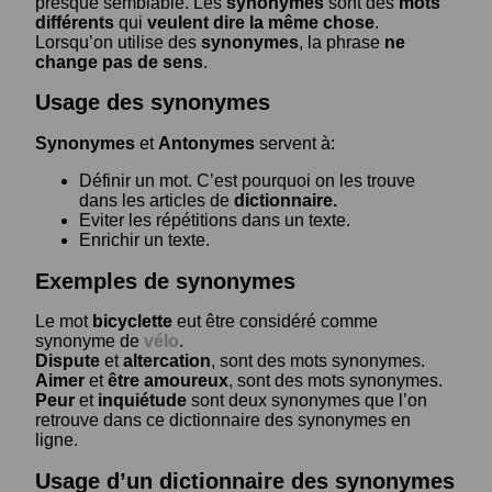
presque semblable. Les
synonymes
sont des
mots
différents
qui
veulent dire la même chose
.
Lorsqu’on utilise des
synonymes
, la phrase
ne
change pas de sens
.
Usage des synonymes
Synonymes
et
Antonymes
servent à:
Définir un mot. C’est pourquoi on les trouve
dans les articles de
dictionnaire.
Eviter les répétitions dans un texte.
Enrichir un texte.
Exemples de synonymes
Le mot
bicyclette
eut être considéré comme
synonyme de
vélo
.
Dispute
et
altercation
, sont des mots synonymes.
Aimer
et
être amoureux
, sont des mots synonymes.
Peur
et
inquiétude
sont deux synonymes que l’on
retrouve dans ce dictionnaire des synonymes en
ligne.
Usage d’un dictionnaire des synonymes