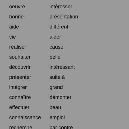
oeuvre
intéresser
bonne
présentation
aide
différent
vie
aider
réaliser
cause
souhaiter
belle
découvrir
intéressant
présenter
suite à
intégrer
grand
connaître
démonter
effectuer
beau
connaissance
emploi
recherche
par contre