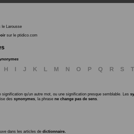
 le Larousse
oir
sur le ptidico.com
es
 synonymes
H
I
J
K
L
M
N
O
P
Q
R
S
 signification qu'un autre mot, ou une signification presque semblable. Les
s
ilise des
synonymes
, la phrase
ne change pas de sens
.
ouve dans les articles de
dictionnaire.