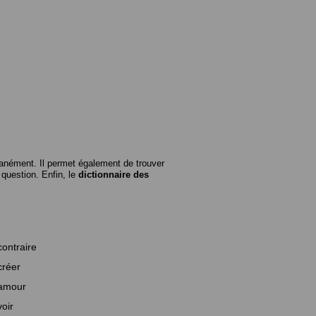
anément. Il permet également de trouver
n question. Enfin, le
dictionnaire des
contraire
créer
amour
voir