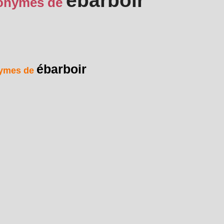
ébarboir
onymes de
ébarboir
ymes de