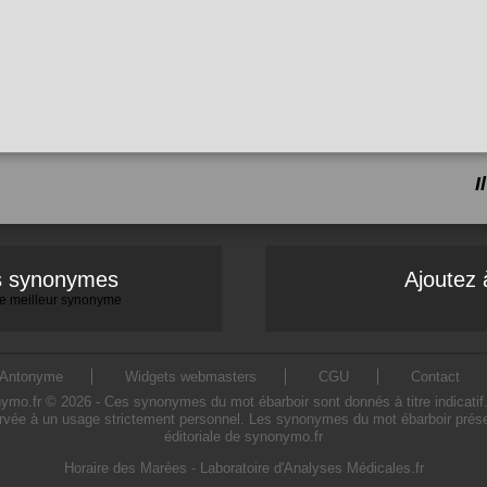
I
es synonymes
Ajoutez 
 le meilleur synonyme
Antonyme
Widgets webmasters
CGU
Contact
o.fr © 2026 - Ces synonymes du mot ébarboir sont donnés à titre indicatif. L'
rvée à un usage strictement personnel. Les synonymes du mot ébarboir présen
éditoriale de synonymo.fr
Horaire des Marées
-
Laboratoire d'Analyses Médicales.fr