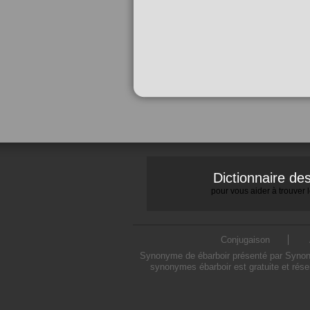
Dictionnaire d
pour vous aider à trouver
Conjugaison
Synonyme de ébarboir présenté par Synonym
synonymes ébarboir est gratuite et rése