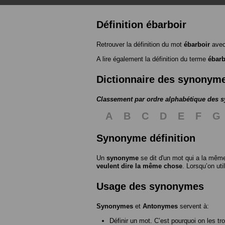
Définition ébarboir
Retrouver la définition du mot
ébarboir
avec
A lire également la définition du terme
ébarb
Dictionnaire des synonym
Classement par ordre alphabétique des
A
B
C
D
E
F
G
Synonyme définition
Un
synonyme
se dit d'un mot qui a la même
veulent dire la même chose
. Lorsqu’on ut
Usage des synonymes
Synonymes
et
Antonymes
servent à:
Définir un mot. C’est pourquoi on les tr