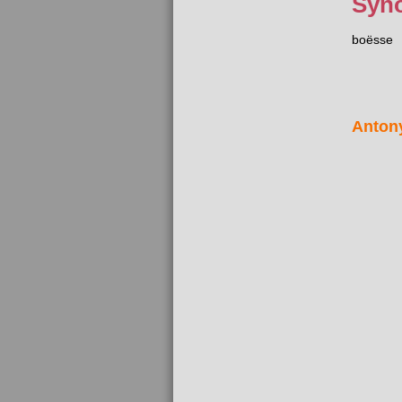
Syn
boësse
Anton