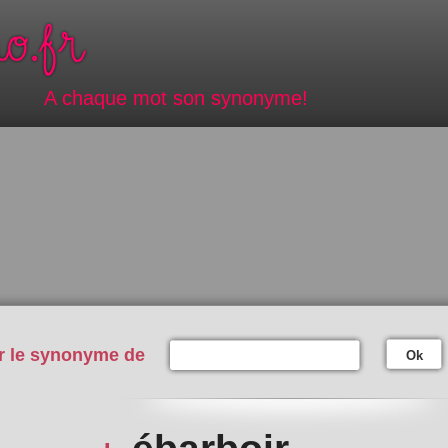
A chaque mot son synonyme!
r le synonyme de
Ok