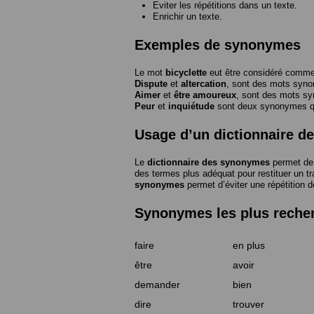
Eviter les répétitions dans un texte.
Enrichir un texte.
Exemples de synonymes
Le mot
bicyclette
eut être considéré com
Dispute
et
altercation
, sont des mots syn
Aimer
et
être amoureux
, sont des mots s
Peur
et
inquiétude
sont deux synonymes que
Usage d’un dictionnaire 
Le
dictionnaire des synonymes
permet de 
des termes plus adéquat pour restituer un trai
synonymes
permet d’éviter une répétition d
Synonymes les plus reche
faire
en plus
être
avoir
demander
bien
dire
trouver