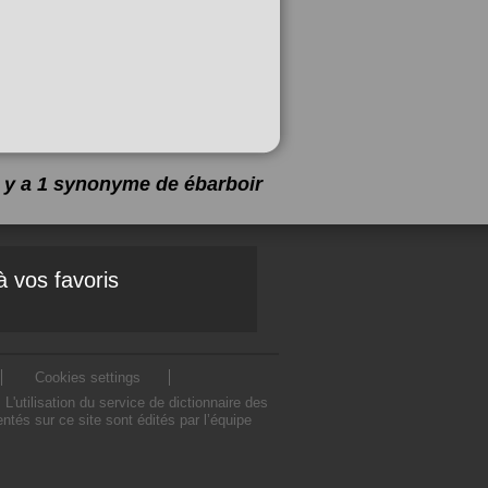
l y a 1 synonyme de
ébarboir
à vos favoris
Cookies settings
utilisation du service de dictionnaire des
tés sur ce site sont édités par l’équipe