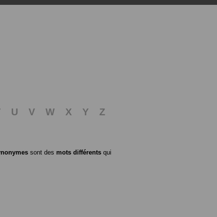
T
U
V
W
X
Y
Z
ynonymes
sont des
mots différents
qui