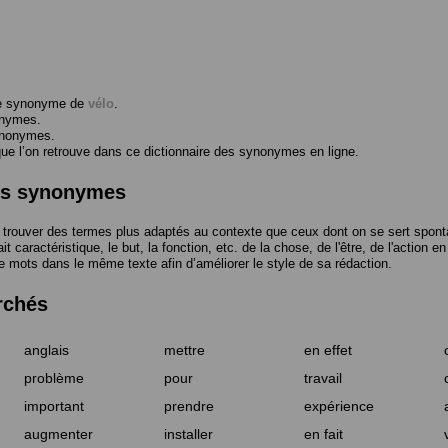
me synonyme de
vélo
.
onymes.
ynonymes.
 l’on retrouve dans ce dictionnaire des synonymes en ligne.
des synonymes
trouver des termes plus adaptés au contexte que ceux dont on se sert spont
t caractéristique, le but, la fonction, etc. de la chose, de l'être, de l'action e
e mots dans le même texte afin d’améliorer le style de sa rédaction.
rchés
anglais
mettre
en effet
problème
pour
travail
important
prendre
expérience
augmenter
installer
en fait