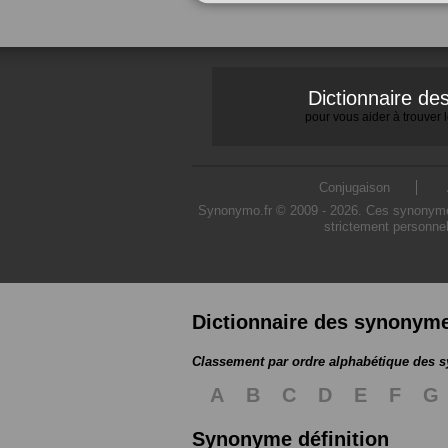
Dictionnaire d
pour vous aider à trouver
Conjugaison
Synonymo.fr © 2009 - 2026. Ces synonymes s
strictement personnel
Dictionnaire des synonym
Classement par ordre alphabétique des
A
B
C
D
E
F
G
Synonyme définition