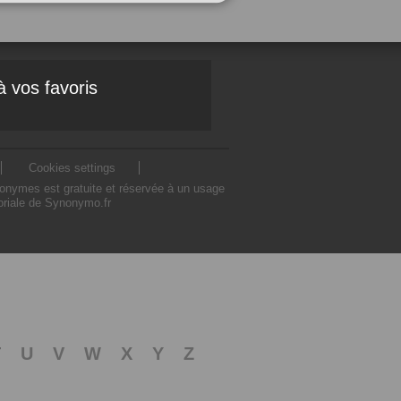
à vos favoris
Cookies settings
nonymes est gratuite et réservée à un usage
toriale de Synonymo.fr
T
U
V
W
X
Y
Z