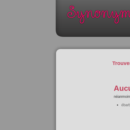
Trouve
Aucu
néanmoins
ébar