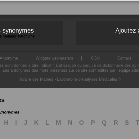
es synonymes
Ajoutez 
 le meilleur synonyme
Antonyme
Widgets webmasters
CGU
Contact
ont donnés à titre indicatif. L'utilisation du service de dictionnaire des sy
. Les antonymes des mots présentés sur ce site sont édités par l’équipe édi
Horaire des Marées
-
Laboratoire d'Analyses Médicales.fr
es
 synonymes
H
I
J
K
L
M
N
O
P
Q
R
S