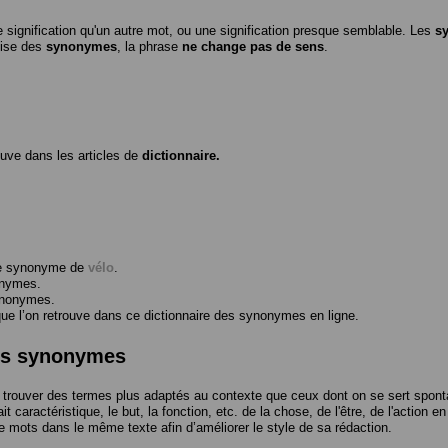
 signification qu'un autre mot, ou une signification presque semblable. Les
s
ilise des
synonymes
, la phrase
ne change pas de sens
.
ouve dans les articles de
dictionnaire.
me synonyme de
vélo
.
onymes.
ynonymes.
 l’on retrouve dans ce dictionnaire des synonymes en ligne.
des synonymes
trouver des termes plus adaptés au contexte que ceux dont on se sert spont
t caractéristique, le but, la fonction, etc. de la chose, de l'être, de l'action e
e mots dans le même texte afin d’améliorer le style de sa rédaction.