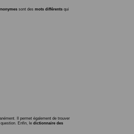
ynonymes
sont des
mots différents
qui
anément. Il permet également de trouver
n question. Enfin, le
dictionnaire des