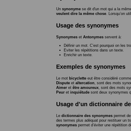
Un
synonyme
se dit d'un mot qui a la même
veulent dire la même chose
. Lorsqu’on ut
Usage des synonymes
Synonymes
et
Antonymes
servent à:
Définir un mot. C’est pourquoi on les tr
Eviter les répétitions dans un texte.
Enrichir un texte.
Exemples de synonymes
Le mot
bicyclette
eut être considéré com
Dispute
et
altercation
, sont des mots syn
Aimer
et
être amoureux
, sont des mots s
Peur
et
inquiétude
sont deux synonymes que
Usage d’un dictionnaire 
Le
dictionnaire des synonymes
permet de 
des termes plus adéquat pour restituer un trai
synonymes
permet d’éviter une répétition d