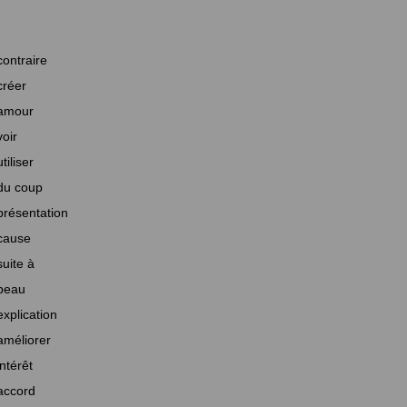
contraire
créer
amour
voir
utiliser
du coup
présentation
cause
suite à
beau
explication
améliorer
intérêt
accord