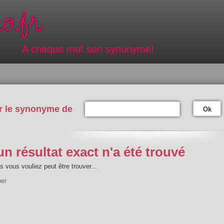
A chaque mot son synonyme!
r le synonyme de
Ok
n résultat exact n'a été trouvé
 vous vouliez peut être trouver...
ber