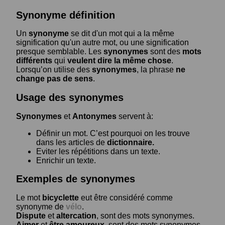
Synonyme définition
Un
synonyme
se dit d'un mot qui a la même
signification qu'un autre mot, ou une signification
presque semblable. Les
synonymes
sont des
mots
différents
qui
veulent dire la même chose
.
Lorsqu’on utilise des
synonymes
, la phrase
ne
change pas de sens
.
Usage des synonymes
Synonymes
et
Antonymes
servent à:
Définir un mot. C’est pourquoi on les trouve
dans les articles de
dictionnaire.
Eviter les répétitions dans un texte.
Enrichir un texte.
Exemples de synonymes
Le mot
bicyclette
eut être considéré comme
synonyme de
vélo
.
Dispute
et
altercation
, sont des mots synonymes.
Aimer
et
être amoureux
, sont des mots synonymes.