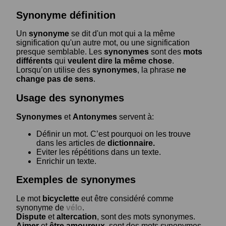
Synonyme définition
Un
synonyme
se dit d'un mot qui a la même
signification qu'un autre mot, ou une signification
presque semblable. Les
synonymes
sont des
mots
différents
qui
veulent dire la même chose
.
Lorsqu’on utilise des
synonymes
, la phrase
ne
change pas de sens
.
Usage des synonymes
Synonymes
et
Antonymes
servent à:
Définir un mot. C’est pourquoi on les trouve
dans les articles de
dictionnaire.
Eviter les répétitions dans un texte.
Enrichir un texte.
Exemples de synonymes
Le mot
bicyclette
eut être considéré comme
synonyme de
vélo
.
Dispute
et
altercation
, sont des mots synonymes.
Aimer
et
être amoureux
, sont des mots synonymes.