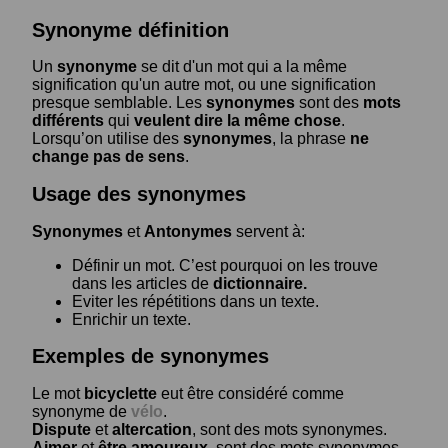
Synonyme définition
Un
synonyme
se dit d'un mot qui a la même
signification qu'un autre mot, ou une signification
presque semblable. Les
synonymes
sont des
mots
différents
qui
veulent dire la même chose
.
Lorsqu’on utilise des
synonymes
, la phrase
ne
change pas de sens
.
Usage des synonymes
Synonymes
et
Antonymes
servent à:
Définir un mot. C’est pourquoi on les trouve
dans les articles de
dictionnaire.
Eviter les répétitions dans un texte.
Enrichir un texte.
Exemples de synonymes
Le mot
bicyclette
eut être considéré comme
synonyme de
vélo
.
Dispute
et
altercation
, sont des mots synonymes.
Aimer
et
être amoureux
, sont des mots synonymes.