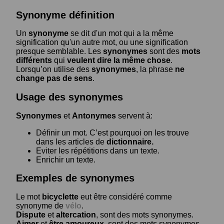
Synonyme définition
Un
synonyme
se dit d'un mot qui a la même
signification qu'un autre mot, ou une signification
presque semblable. Les
synonymes
sont des
mots
différents
qui
veulent dire la même chose
.
Lorsqu’on utilise des
synonymes
, la phrase
ne
change pas de sens
.
Usage des synonymes
Synonymes
et
Antonymes
servent à:
Définir un mot. C’est pourquoi on les trouve
dans les articles de
dictionnaire.
Eviter les répétitions dans un texte.
Enrichir un texte.
Exemples de synonymes
Le mot
bicyclette
eut être considéré comme
synonyme de
vélo
.
Dispute
et
altercation
, sont des mots synonymes.
Aimer
et
être amoureux
, sont des mots synonymes.