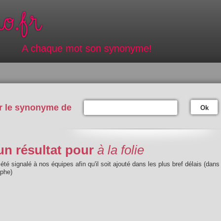
A chaque mot son synonyme!
r le synonyme de
Ok
n résultat pour
à la folie
été signalé à nos équipes afin qu'il soit ajouté dans les plus bref délais (dans
aphe)