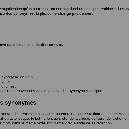
 signification qu'un autre mot, ou une signification presque semblable. Les
s
ilise des
synonymes
, la phrase
ne change pas de sens
.
ouve dans les articles de
dictionnaire.
me synonyme de
vélo
.
onymes.
ynonymes.
 l’on retrouve dans ce dictionnaire des synonymes en ligne.
des synonymes
trouver des termes plus adaptés au contexte que ceux dont on se sert spont
t caractéristique, le but, la fonction, etc. de la chose, de l'être, de l'action e
e mots dans le même texte afin d’améliorer le style de sa rédaction.