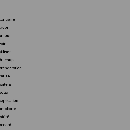
contraire
créer
amour
voir
utiliser
du coup
présentation
cause
suite à
beau
explication
améliorer
intérêt
accord