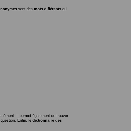
ynonymes
sont des
mots différents
qui
anément. Il permet également de trouver
n question. Enfin, le
dictionnaire des