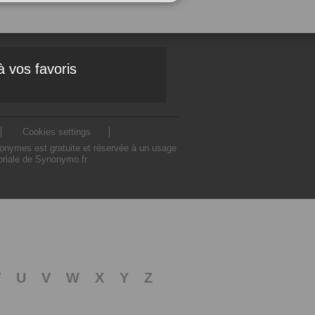
à vos favoris
Cookies settings
nonymes est gratuite et réservée à un usage
toriale de Synonymo.fr
T
U
V
W
X
Y
Z