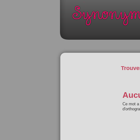
Trouve
Aucu
Ce mot a 
d'orthogr