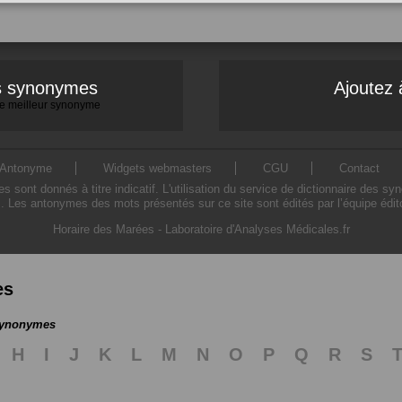
es synonymes
Ajoutez 
 le meilleur synonyme
Antonyme
Widgets webmasters
CGU
Contact
ont donnés à titre indicatif. L'utilisation du service de dictionnaire des sy
. Les antonymes des mots présentés sur ce site sont édités par l’équipe édi
Horaire des Marées
-
Laboratoire d'Analyses Médicales.fr
es
 synonymes
H
I
J
K
L
M
N
O
P
Q
R
S