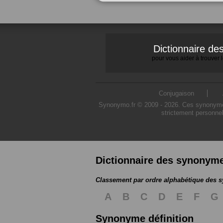
Dictionnaire d
pour vous aider à trouver
Conjugaison
Synonymo.fr © 2009 - 2026. Ces synonymes s
strictement personnel
Dictionnaire des synonym
Classement par ordre alphabétique des
A
B
C
D
E
F
G
Synonyme définition