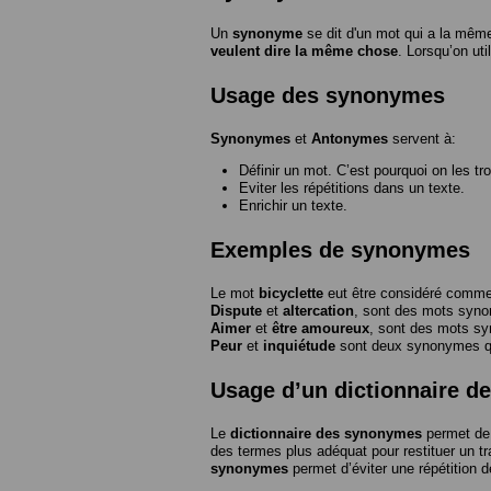
Un
synonyme
se dit d'un mot qui a la même
veulent dire la même chose
. Lorsqu’on ut
Usage des synonymes
Synonymes
et
Antonymes
servent à:
Définir un mot. C’est pourquoi on les tr
Eviter les répétitions dans un texte.
Enrichir un texte.
Exemples de synonymes
Le mot
bicyclette
eut être considéré com
Dispute
et
altercation
, sont des mots syn
Aimer
et
être amoureux
, sont des mots s
Peur
et
inquiétude
sont deux synonymes que
Usage d’un dictionnaire 
Le
dictionnaire des synonymes
permet de 
des termes plus adéquat pour restituer un trai
synonymes
permet d’éviter une répétition d