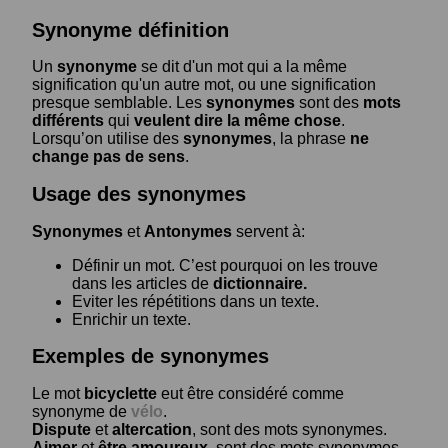
Synonyme définition
Un
synonyme
se dit d'un mot qui a la même
signification qu'un autre mot, ou une signification
presque semblable. Les
synonymes
sont des
mots
différents
qui
veulent dire la même chose
.
Lorsqu’on utilise des
synonymes
, la phrase
ne
change pas de sens
.
Usage des synonymes
Synonymes
et
Antonymes
servent à:
Définir un mot. C’est pourquoi on les trouve
dans les articles de
dictionnaire.
Eviter les répétitions dans un texte.
Enrichir un texte.
Exemples de synonymes
Le mot
bicyclette
eut être considéré comme
synonyme de
vélo
.
Dispute
et
altercation
, sont des mots synonymes.
Aimer
et
être amoureux
, sont des mots synonymes.