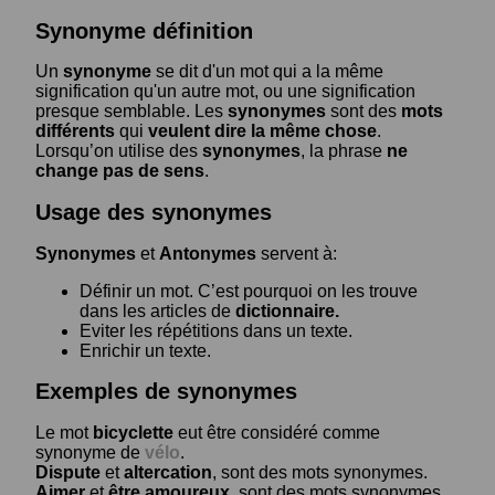
Synonyme définition
Un
synonyme
se dit d'un mot qui a la même
signification qu'un autre mot, ou une signification
presque semblable. Les
synonymes
sont des
mots
différents
qui
veulent dire la même chose
.
Lorsqu’on utilise des
synonymes
, la phrase
ne
change pas de sens
.
Usage des synonymes
Synonymes
et
Antonymes
servent à:
Définir un mot. C’est pourquoi on les trouve
dans les articles de
dictionnaire.
Eviter les répétitions dans un texte.
Enrichir un texte.
Exemples de synonymes
Le mot
bicyclette
eut être considéré comme
synonyme de
vélo
.
Dispute
et
altercation
, sont des mots synonymes.
Aimer
et
être amoureux
, sont des mots synonymes.