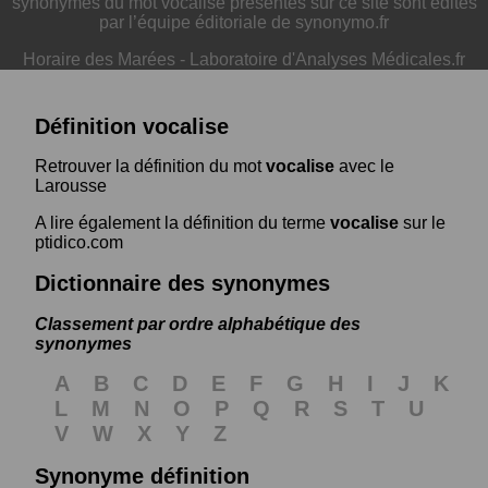
synonymes du mot vocalise présentés sur ce site sont édités
par l’équipe éditoriale de synonymo.fr
Horaire des Marées
-
Laboratoire d'Analyses Médicales.fr
Définition vocalise
Retrouver la définition du mot
vocalise
avec le
Larousse
A lire également la définition du terme
vocalise
sur le
ptidico.com
Dictionnaire des synonymes
Classement par ordre alphabétique des
synonymes
A
B
C
D
E
F
G
H
I
J
K
L
M
N
O
P
Q
R
S
T
U
V
W
X
Y
Z
Synonyme définition