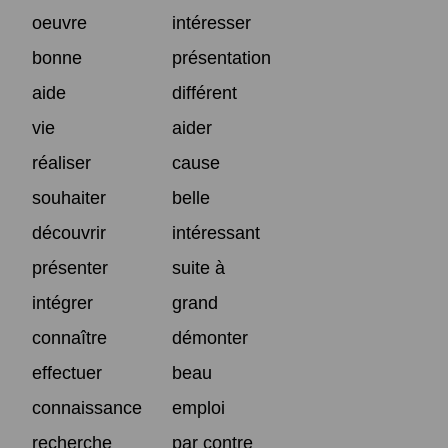
oeuvre
intéresser
bonne
présentation
aide
différent
vie
aider
réaliser
cause
souhaiter
belle
découvrir
intéressant
présenter
suite à
intégrer
grand
connaître
démonter
effectuer
beau
connaissance
emploi
recherche
par contre