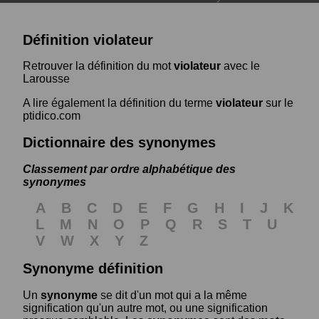
Définition violateur
Retrouver la définition du mot
violateur
avec le
Larousse
A lire également la définition du terme
violateur
sur le
ptidico.com
Dictionnaire des synonymes
Classement par ordre alphabétique des
synonymes
A
B
C
D
E
F
G
H
I
J
K
L
M
N
O
P
Q
R
S
T
U
V
W
X
Y
Z
Synonyme définition
Un
synonyme
se dit d'un mot qui a la même
signification qu'un autre mot, ou une signification