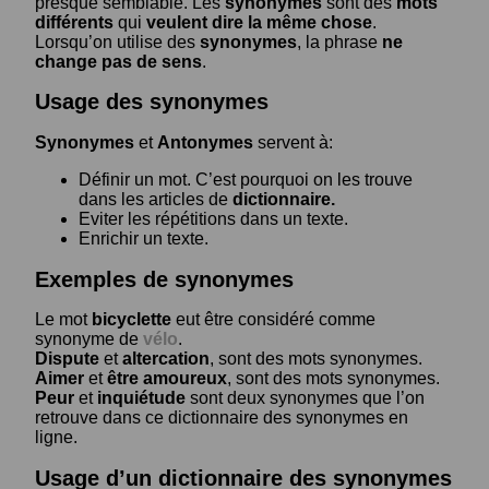
presque semblable. Les
synonymes
sont des
mots
différents
qui
veulent dire la même chose
.
Lorsqu’on utilise des
synonymes
, la phrase
ne
change pas de sens
.
Usage des synonymes
Synonymes
et
Antonymes
servent à:
Définir un mot. C’est pourquoi on les trouve
dans les articles de
dictionnaire.
Eviter les répétitions dans un texte.
Enrichir un texte.
Exemples de synonymes
Le mot
bicyclette
eut être considéré comme
synonyme de
vélo
.
Dispute
et
altercation
, sont des mots synonymes.
Aimer
et
être amoureux
, sont des mots synonymes.
Peur
et
inquiétude
sont deux synonymes que l’on
retrouve dans ce dictionnaire des synonymes en
ligne.
Usage d’un dictionnaire des synonymes