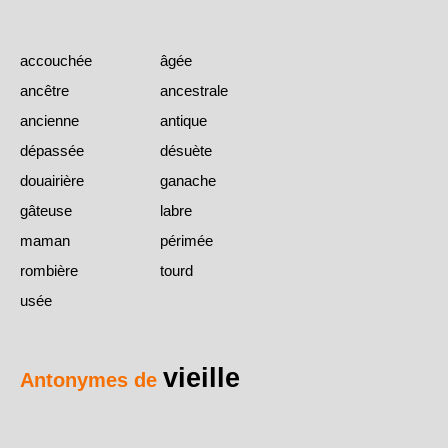
accouchée
âgée
ancêtre
ancestrale
ancienne
antique
dépassée
désuète
douairière
ganache
gâteuse
labre
maman
périmée
rombière
tourd
usée
vieille
Antonymes de