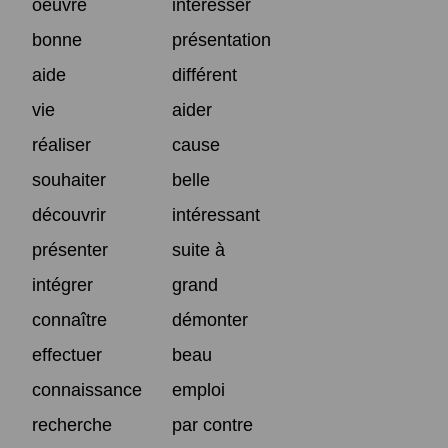
oeuvre
intéresser
bonne
présentation
aide
différent
vie
aider
réaliser
cause
souhaiter
belle
découvrir
intéressant
présenter
suite à
intégrer
grand
connaître
démonter
effectuer
beau
connaissance
emploi
recherche
par contre