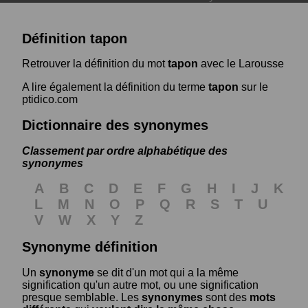
Définition tapon
Retrouver la définition du mot
tapon
avec le Larousse
A lire également la définition du terme
tapon
sur le
ptidico.com
Dictionnaire des synonymes
Classement par ordre alphabétique des
synonymes
A
B
C
D
E
F
G
H
I
J
K
L
M
N
O
P
Q
R
S
T
U
V
W
X
Y
Z
Synonyme définition
Un
synonyme
se dit d'un mot qui a la même
signification qu'un autre mot, ou une signification
presque semblable. Les
synonymes
sont des
mots