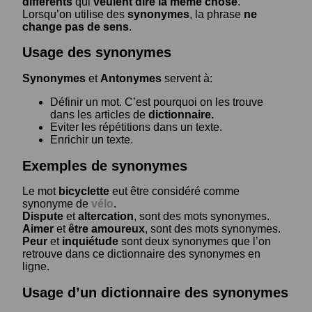
différents
qui
veulent dire la même chose
.
Lorsqu’on utilise des
synonymes
, la phrase
ne
change pas de sens
.
Usage des synonymes
Synonymes
et
Antonymes
servent à:
Définir un mot. C’est pourquoi on les trouve
dans les articles de
dictionnaire.
Eviter les répétitions dans un texte.
Enrichir un texte.
Exemples de synonymes
Le mot
bicyclette
eut être considéré comme
synonyme de
vélo
.
Dispute
et
altercation
, sont des mots synonymes.
Aimer
et
être amoureux
, sont des mots synonymes.
Peur
et
inquiétude
sont deux synonymes que l’on
retrouve dans ce dictionnaire des synonymes en
ligne.
Usage d’un dictionnaire des synonymes