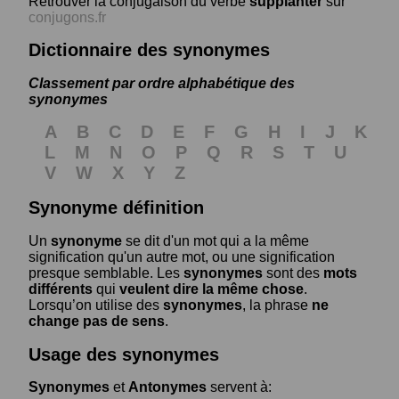
Retrouver la conjugaison du verbe
supplanter
sur
conjugons.fr
Dictionnaire des synonymes
Classement par ordre alphabétique des
synonymes
A
B
C
D
E
F
G
H
I
J
K
L
M
N
O
P
Q
R
S
T
U
V
W
X
Y
Z
Synonyme définition
Un
synonyme
se dit d'un mot qui a la même
signification qu'un autre mot, ou une signification
presque semblable. Les
synonymes
sont des
mots
différents
qui
veulent dire la même chose
.
Lorsqu’on utilise des
synonymes
, la phrase
ne
change pas de sens
.
Usage des synonymes
Synonymes
et
Antonymes
servent à: