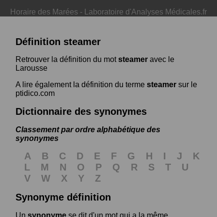
Horaire des Marées
-
Laboratoire d'Analyses Médicales.fr
Définition steamer
Retrouver la définition du mot
steamer
avec le
Larousse
A lire également la définition du terme
steamer
sur le
ptidico.com
Dictionnaire des synonymes
Classement par ordre alphabétique des
synonymes
A
B
C
D
E
F
G
H
I
J
K
L
M
N
O
P
Q
R
S
T
U
V
W
X
Y
Z
Synonyme définition
Un
synonyme
se dit d'un mot qui a la même