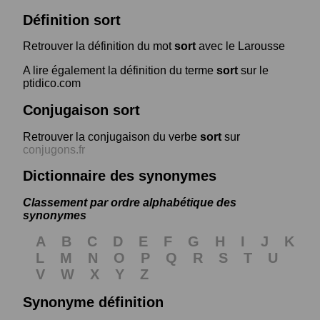
Définition sort
Retrouver la définition du mot
sort
avec le Larousse
A lire également la définition du terme
sort
sur le
ptidico.com
Conjugaison sort
Retrouver la conjugaison du verbe
sort
sur
conjugons.fr
Dictionnaire des synonymes
Classement par ordre alphabétique des
synonymes
A
B
C
D
E
F
G
H
I
J
K
L
M
N
O
P
Q
R
S
T
U
V
W
X
Y
Z
Synonyme définition