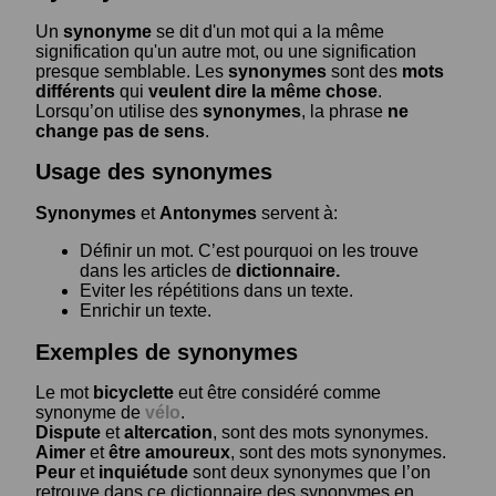
Un
synonyme
se dit d'un mot qui a la même
signification qu'un autre mot, ou une signification
presque semblable. Les
synonymes
sont des
mots
différents
qui
veulent dire la même chose
.
Lorsqu’on utilise des
synonymes
, la phrase
ne
change pas de sens
.
Usage des synonymes
Synonymes
et
Antonymes
servent à:
Définir un mot. C’est pourquoi on les trouve
dans les articles de
dictionnaire.
Eviter les répétitions dans un texte.
Enrichir un texte.
Exemples de synonymes
Le mot
bicyclette
eut être considéré comme
synonyme de
vélo
.
Dispute
et
altercation
, sont des mots synonymes.
Aimer
et
être amoureux
, sont des mots synonymes.
Peur
et
inquiétude
sont deux synonymes que l’on
retrouve dans ce dictionnaire des synonymes en