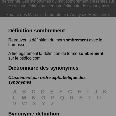
personnel. Les synonymes du mot sombrement présentés sur
ce site sont édités par l’équipe éditoriale de synonymo.fr
Horaire des Marées
-
Laboratoire d'Analyses Médicales.fr
Définition sombrement
Retrouver la définition du mot
sombrement
avec le
Larousse
A lire également la définition du terme
sombrement
sur le ptidico.com
Dictionnaire des synonymes
Classement par ordre alphabétique des
synonymes
A
B
C
D
E
F
G
H
I
J
K
L
M
N
O
P
Q
R
S
T
U
V
W
X
Y
Z
Synonyme définition