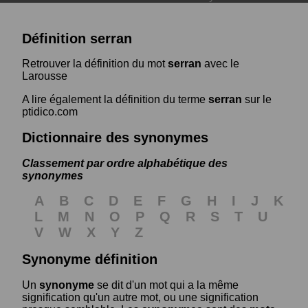
Définition serran
Retrouver la définition du mot
serran
avec le
Larousse
A lire également la définition du terme
serran
sur le
ptidico.com
Dictionnaire des synonymes
Classement par ordre alphabétique des
synonymes
A
B
C
D
E
F
G
H
I
J
K
L
M
N
O
P
Q
R
S
T
U
V
W
X
Y
Z
Synonyme définition
Un
synonyme
se dit d'un mot qui a la même
signification qu'un autre mot, ou une signification