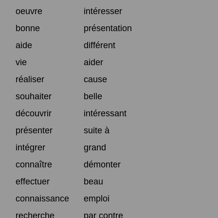
oeuvre
intéresser
bonne
présentation
aide
différent
vie
aider
réaliser
cause
souhaiter
belle
découvrir
intéressant
présenter
suite à
intégrer
grand
connaître
démonter
effectuer
beau
connaissance
emploi
recherche
par contre