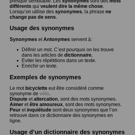
presque semblable. Les
synonymes
sont des
mots
différents
qui
veulent dire la même chose
.
Lorsqu’on utilise des
synonymes
, la phrase
ne
change pas de sens
.
Usage des synonymes
Synonymes
et
Antonymes
servent à:
Définir un mot. C’est pourquoi on les trouve
dans les articles de
dictionnaire.
Eviter les répétitions dans un texte.
Enrichir un texte.
Exemples de synonymes
Le mot
bicyclette
eut être considéré comme
synonyme de
vélo
.
Dispute
et
altercation
, sont des mots synonymes.
Aimer
et
être amoureux
, sont des mots synonymes.
Peur
et
inquiétude
sont deux synonymes que l’on
retrouve dans ce dictionnaire des synonymes en
ligne.
Usage d’un dictionnaire des synonymes