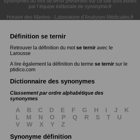
synonymes du mot se ternir présentés sur ce site sont édités
par l’équipe éditoriale de synonymo.fr
Horaire des Marées
-
Laboratoire d'Analyses Médicales.fr
Définition se ternir
Retrouver la définition du mot
se ternir
avec le
Larousse
A lire également la définition du terme
se ternir
sur le
ptidico.com
Dictionnaire des synonymes
Classement par ordre alphabétique des
synonymes
A
B
C
D
E
F
G
H
I
J
K
L
M
N
O
P
Q
R
S
T
U
V
W
X
Y
Z
Synonyme définition