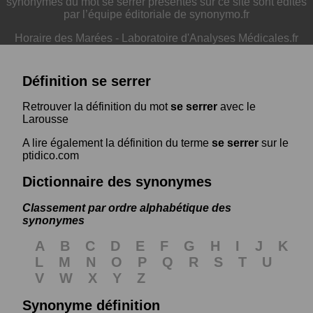
synonymes du mot se serrer présentés sur ce site sont édités
par l’équipe éditoriale de synonymo.fr
Horaire des Marées
-
Laboratoire d'Analyses Médicales.fr
Définition se serrer
Retrouver la définition du mot
se serrer
avec le
Larousse
A lire également la définition du terme
se serrer
sur le
ptidico.com
Dictionnaire des synonymes
Classement par ordre alphabétique des
synonymes
A
B
C
D
E
F
G
H
I
J
K
L
M
N
O
P
Q
R
S
T
U
V
W
X
Y
Z
Synonyme définition