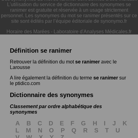
L'utilisation du service de dictionnaire des synonymes se
ranimer est gratuite et réservée à un usage strictement
personnel. Les synonymes du mot se ranimer présentés sur ce
site sont édités par l’équipe éditoriale de synonymo.fr
Horaire des Marées
-
Laboratoire d'Analyses Médicales.fr
Définition se ranimer
Retrouver la définition du mot
se ranimer
avec le
Larousse
A lire également la définition du terme
se ranimer
sur
le ptidico.com
Dictionnaire des synonymes
Classement par ordre alphabétique des
synonymes
A
B
C
D
E
F
G
H
I
J
K
L
M
N
O
P
Q
R
S
T
U
V
W
X
Y
Z