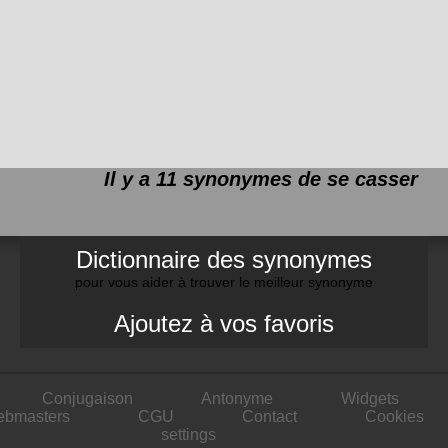
Il y a 11 synonymes de
se casser
Dictionnaire des synonymes
pour vous aider à trouver le meilleur synonyme
Ajoutez à vos favoris
Conjugaison
Antonyme
Widgets
ebmasters
CGU
Contact
Cookies
settings