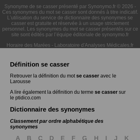
Synonyme de se casser présenté par Synonymo.fr © 2026 -
Ces synonymes du mot se casser sont donnés à titre indicatif.
L'utilisation du service de dictionnaire des synonymes se
casser est gratuite et réservée à un usage strictement
personnel. Les synonymes du mot se casser présentés sur ce
site sont édités par l’équipe éditoriale de synonymo.fr
Horaire des Marées
-
Laboratoire d'Analyses Médicales.fr
Définition se casser
Retrouver la définition du mot
se casser
avec le
Larousse
A lire également la définition du terme
se casser
sur
le ptidico.com
Dictionnaire des synonymes
Classement par ordre alphabétique des
synonymes
A
B
C
D
E
F
G
H
I
J
K