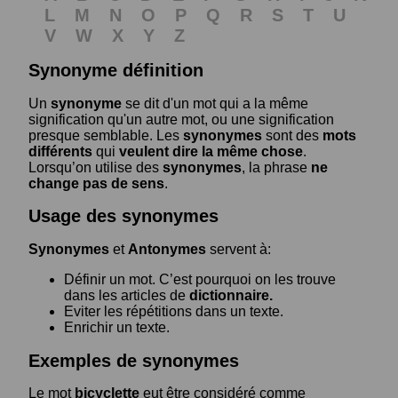
L
M
N
O
P
Q
R
S
T
U
V
W
X
Y
Z
Synonyme définition
Un
synonyme
se dit d'un mot qui a la même
signification qu'un autre mot, ou une signification
presque semblable. Les
synonymes
sont des
mots
différents
qui
veulent dire la même chose
.
Lorsqu’on utilise des
synonymes
, la phrase
ne
change pas de sens
.
Usage des synonymes
Synonymes
et
Antonymes
servent à:
Définir un mot. C’est pourquoi on les trouve
dans les articles de
dictionnaire.
Eviter les répétitions dans un texte.
Enrichir un texte.
Exemples de synonymes
Le mot
bicyclette
eut être considéré comme