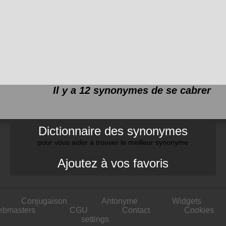
Il y a 12 synonymes de
se cabrer
Dictionnaire des synonymes
pour vous aider à trouver le meilleur synonyme
Ajoutez à vos favoris
Conjugaison
Antonyme
Widgets
ebmasters
CGU
Contact
Cookies
settings