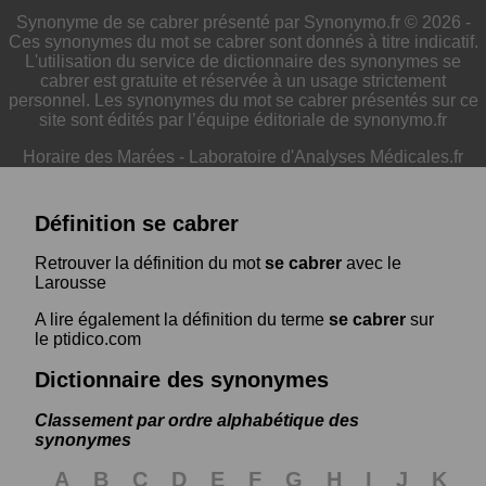
Synonyme de se cabrer présenté par Synonymo.fr © 2026 -
Ces synonymes du mot se cabrer sont donnés à titre indicatif.
L'utilisation du service de dictionnaire des synonymes se
cabrer est gratuite et réservée à un usage strictement
personnel. Les synonymes du mot se cabrer présentés sur ce
site sont édités par l’équipe éditoriale de synonymo.fr
Horaire des Marées
-
Laboratoire d'Analyses Médicales.fr
Définition se cabrer
Retrouver la définition du mot
se cabrer
avec le
Larousse
A lire également la définition du terme
se cabrer
sur
le ptidico.com
Dictionnaire des synonymes
Classement par ordre alphabétique des
synonymes
A
B
C
D
E
F
G
H
I
J
K