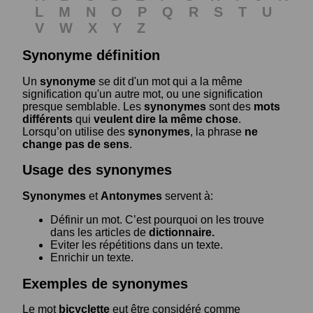
L
M
N
O
P
Q
R
S
T
U
V
W
X
Y
Z
Synonyme définition
Un
synonyme
se dit d'un mot qui a la même
signification qu'un autre mot, ou une signification
presque semblable. Les
synonymes
sont des
mots
différents
qui
veulent dire la même chose
.
Lorsqu’on utilise des
synonymes
, la phrase
ne
change pas de sens
.
Usage des synonymes
Synonymes
et
Antonymes
servent à:
Définir un mot. C’est pourquoi on les trouve
dans les articles de
dictionnaire.
Eviter les répétitions dans un texte.
Enrichir un texte.
Exemples de synonymes
Le mot
bicyclette
eut être considéré comme