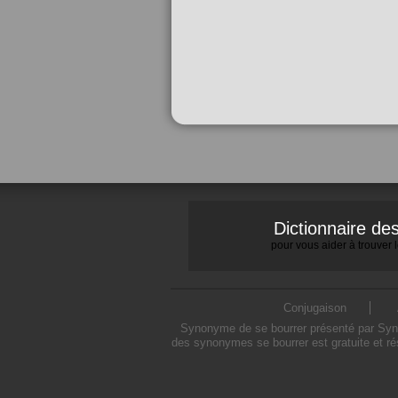
Dictionnaire d
pour vous aider à trouver
Conjugaison
Synonyme de se bourrer présenté par Synon
des synonymes se bourrer est gratuite et ré