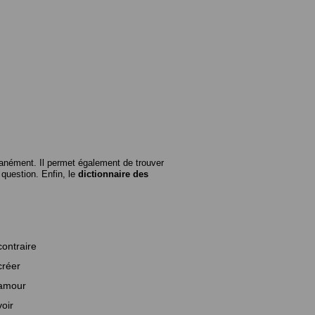
anément. Il permet également de trouver
n question. Enfin, le
dictionnaire des
contraire
créer
amour
voir