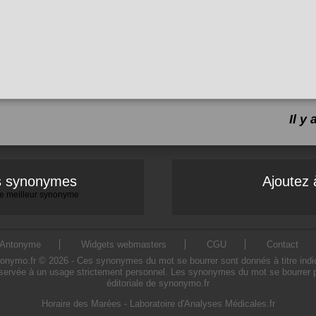
Il y
es synonymes
Ajoutez 
 le meilleur synonyme
Antonyme
Widgets webmasters
CGU
Contact
ymo.fr © 2026 - Ces synonymes du mot se bourrer sont donnés à titre indicatif
servée à un usage strictement personnel. Les synonymes du mot se bourrer pr
éditoriale de synonymo.fr
Horaire des Marées
-
Laboratoire d'Analyses Médicales.fr