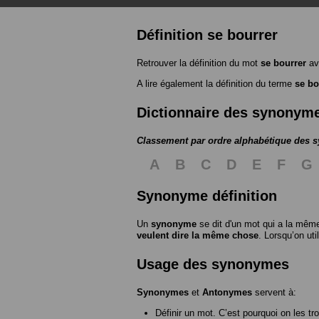
Définition se bourrer
Retrouver la définition du mot
se bourrer
av
A lire également la définition du terme
se bo
Dictionnaire des synonym
Classement par ordre alphabétique des
A
B
C
D
E
F
G
Synonyme définition
Un
synonyme
se dit d'un mot qui a la même
veulent dire la même chose
. Lorsqu’on ut
Usage des synonymes
Synonymes
et
Antonymes
servent à:
Définir un mot. C’est pourquoi on les tr