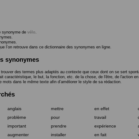
me synonyme de
vélo
.
onymes.
ynonymes.
 l’on retrouve dans ce dictionnaire des synonymes en ligne.
des synonymes
trouver des termes plus adaptés au contexte que ceux dont on se sert spont
t caractéristique, le but, la fonction, etc. de la chose, de l'être, de l'action e
e mots dans le même texte afin d’améliorer le style de sa rédaction.
rchés
anglais
mettre
en effet
problème
pour
travail
important
prendre
expérience
augmenter
installer
en fait