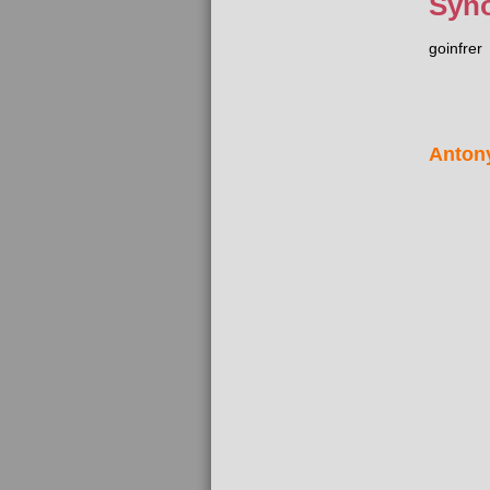
Syn
goinfrer
Anton