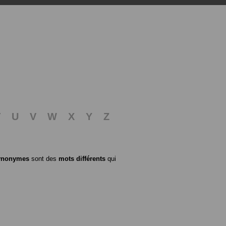
T
U
V
W
X
Y
Z
ynonymes
sont des
mots différents
qui