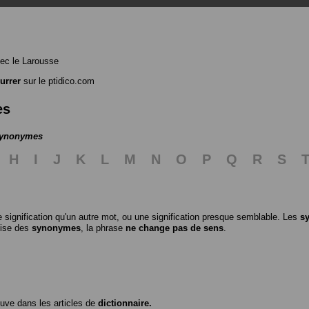
ec le Larousse
urrer
sur le ptidico.com
es
 synonymes
H
I
J
K
L
M
N
O
P
Q
R
S
 signification qu'un autre mot, ou une signification presque semblable. Les
s
ilise des
synonymes
, la phrase
ne change pas de sens
.
ouve dans les articles de
dictionnaire.