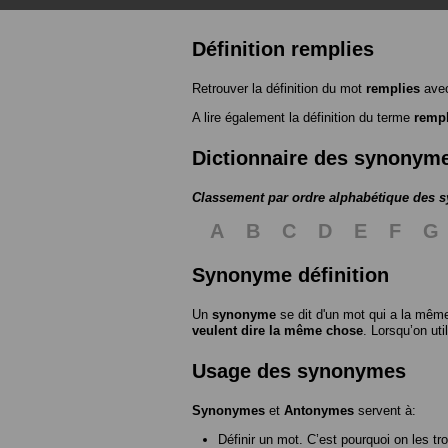
Définition remplies
Retrouver la définition du mot
remplies
avec
A lire également la définition du terme
rempl
Dictionnaire des synonym
Classement par ordre alphabétique des
A
B
C
D
E
F
G
Synonyme définition
Un
synonyme
se dit d'un mot qui a la même
veulent dire la même chose
. Lorsqu’on ut
Usage des synonymes
Synonymes
et
Antonymes
servent à:
Définir un mot. C’est pourquoi on les tr