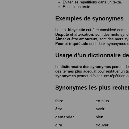
Eviter les répétitions dans un texte.
Enrichir un texte.
Exemples de synonymes
Le mot
bicyclette
eut être considéré com
Dispute
et
altercation
, sont des mots syn
Aimer
et
être amoureux
, sont des mots s
Peur
et
inquiétude
sont deux synonymes que
Usage d’un dictionnaire 
Le
dictionnaire des synonymes
permet de 
des termes plus adéquat pour restituer un trai
synonymes
permet d’éviter une répétition d
Synonymes les plus reche
faire
en plus
être
avoir
demander
bien
dire
trouver