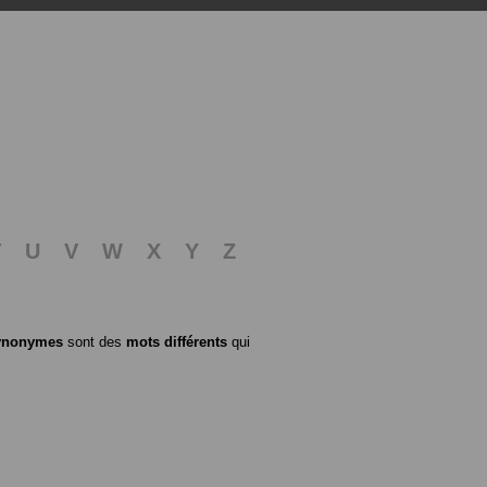
T
U
V
W
X
Y
Z
ynonymes
sont des
mots différents
qui