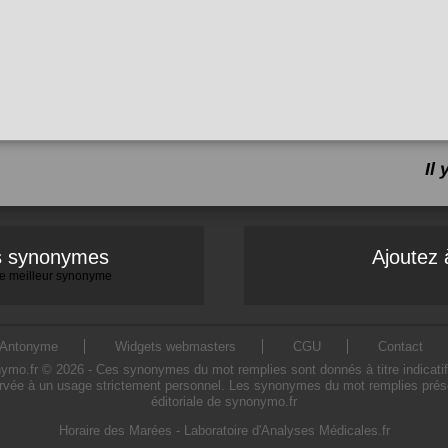
Il
es synonymes
Ajoutez 
 le meilleur synonyme
Antonyme
Widgets webmasters
CGU
Contact
.fr © 2026 - Ces synonymes du mot remplies sont donnés à titre indicatif. L
rvée à un usage strictement personnel. Les synonymes du mot remplies présen
éditoriale de synonymo.fr
Horaire des Marées
-
Laboratoire d'Analyses Médicales.fr