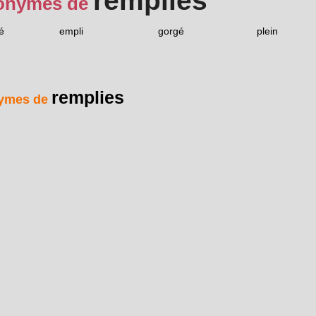
remplies
onymes de
é
empli
gorgé
plein
remplies
ymes de