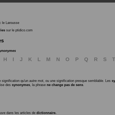
 le Larousse
ies
sur le ptidico.com
es
 synonymes
H
I
J
K
L
M
N
O
P
Q
R
S
 signification qu'un autre mot, ou une signification presque semblable. Les
s
ilise des
synonymes
, la phrase
ne change pas de sens
.
ouve dans les articles de
dictionnaire.