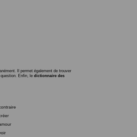
anément. Il permet également de trouver
n question. Enfin, le
dictionnaire des
contraire
créer
amour
voir