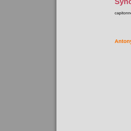
Syn
capitonn
Anton