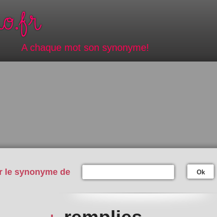
A chaque mot son synonyme!
r le synonyme de
Ok