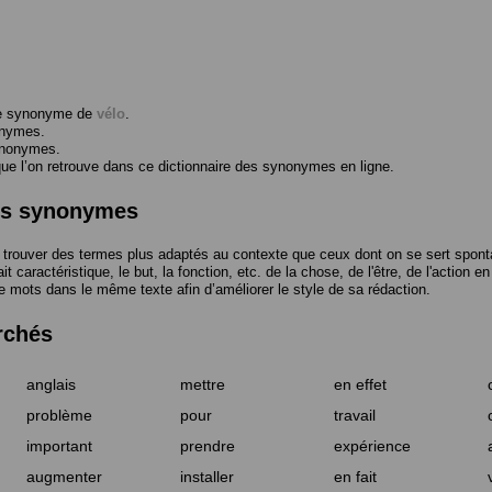
me synonyme de
vélo
.
onymes.
ynonymes.
 l’on retrouve dans ce dictionnaire des synonymes en ligne.
des synonymes
trouver des termes plus adaptés au contexte que ceux dont on se sert spont
t caractéristique, le but, la fonction, etc. de la chose, de l'être, de l'action e
e mots dans le même texte afin d’améliorer le style de sa rédaction.
rchés
anglais
mettre
en effet
problème
pour
travail
important
prendre
expérience
augmenter
installer
en fait