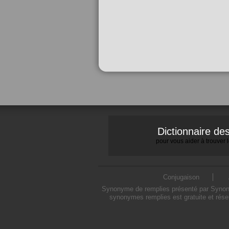
Dictionnaire d
pour vous aider à trouver
Conjugaison
Synonyme de remplies présenté par Synonymo
synonymes remplies est gratuite et rése