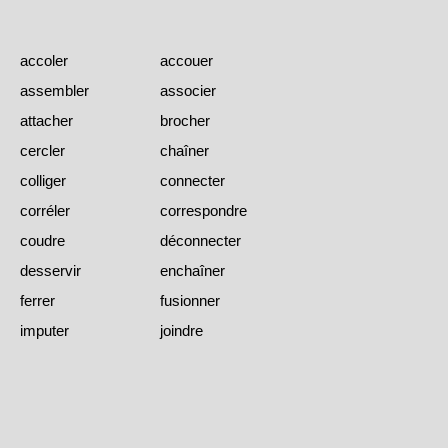
accoler
accouer
assembler
associer
attacher
brocher
cercler
chaîner
colliger
connecter
corréler
correspondre
coudre
déconnecter
desservir
enchaîner
ferrer
fusionner
imputer
joindre