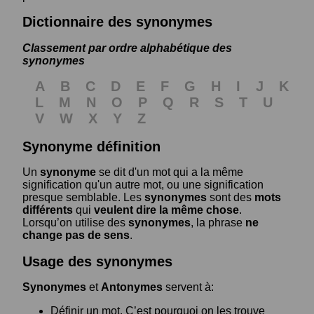
Dictionnaire des synonymes
Classement par ordre alphabétique des
synonymes
A
B
C
D
E
F
G
H
I
J
K
L
M
N
O
P
Q
R
S
T
U
V
W
X
Y
Z
Synonyme définition
Un
synonyme
se dit d'un mot qui a la même
signification qu'un autre mot, ou une signification
presque semblable. Les
synonymes
sont des
mots
différents
qui
veulent dire la même chose
.
Lorsqu’on utilise des
synonymes
, la phrase
ne
change pas de sens
.
Usage des synonymes
Synonymes
et
Antonymes
servent à:
Définir un mot. C’est pourquoi on les trouve