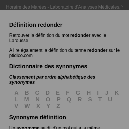
Horaire des Marées
-
Laboratoire d'Analyses Médicales.fr
Définition redonder
Retrouver la définition du mot
redonder
avec le
Larousse
A lire également la définition du terme
redonder
sur le
ptidico.com
Dictionnaire des synonymes
Classement par ordre alphabétique des
synonymes
A
B
C
D
E
F
G
H
I
J
K
L
M
N
O
P
Q
R
S
T
U
V
W
X
Y
Z
Synonyme définition
Un
synonyme
se dit d'un mot qui a la même