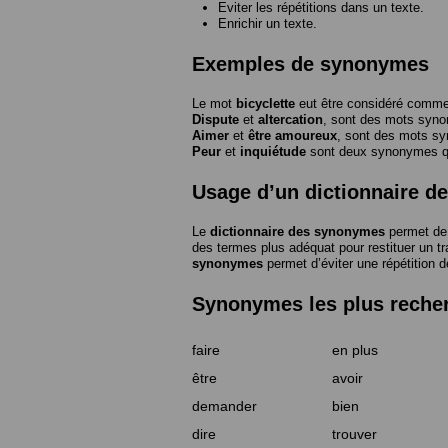
Eviter les répétitions dans un texte.
Enrichir un texte.
Exemples de synonymes
Le mot
bicyclette
eut être considéré com
Dispute
et
altercation
, sont des mots syn
Aimer
et
être amoureux
, sont des mots s
Peur
et
inquiétude
sont deux synonymes que
Usage d’un dictionnaire 
Le
dictionnaire des synonymes
permet de 
des termes plus adéquat pour restituer un trai
synonymes
permet d’éviter une répétition d
Synonymes les plus reche
faire
en plus
être
avoir
demander
bien
dire
trouver