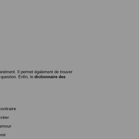
anément. Il permet également de trouver
n question. Enfin, le
dictionnaire des
contraire
créer
amour
voir