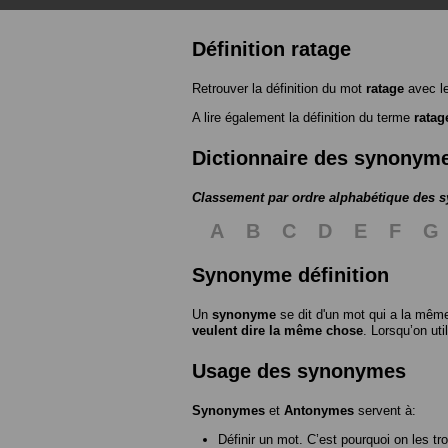
Définition ratage
Retrouver la définition du mot
ratage
avec l
A lire également la définition du terme
ratag
Dictionnaire des synonym
Classement par ordre alphabétique des
A
B
C
D
E
F
G
Synonyme définition
Un
synonyme
se dit d'un mot qui a la même
veulent dire la même chose
. Lorsqu’on ut
Usage des synonymes
Synonymes
et
Antonymes
servent à:
Définir un mot. C’est pourquoi on les tr