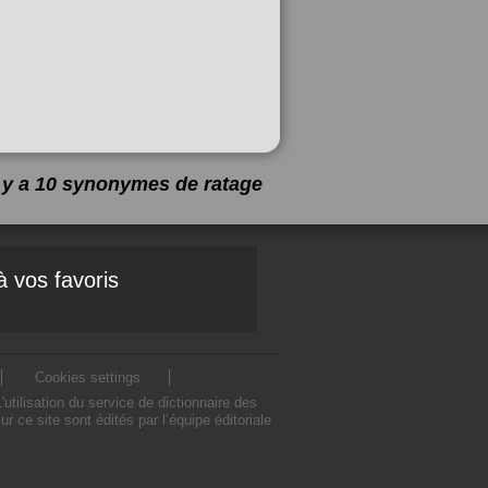
l y a 10 synonymes de
ratage
à vos favoris
Cookies settings
tilisation du service de dictionnaire des
ce site sont édités par l’équipe éditoriale