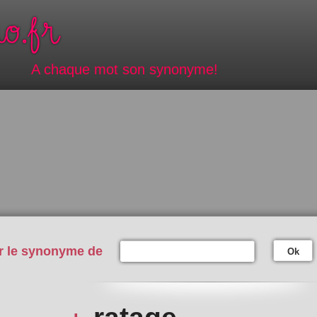
A chaque mot son synonyme!
r le synonyme de
Ok