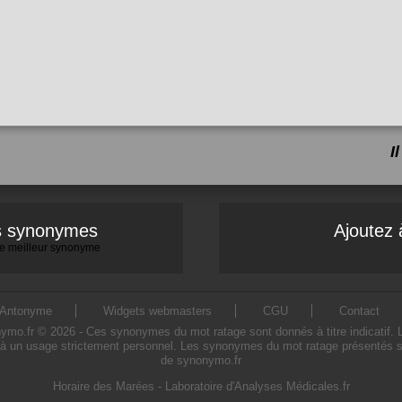
I
es synonymes
Ajoutez 
 le meilleur synonyme
Antonyme
Widgets webmasters
CGU
Contact
.fr © 2026 - Ces synonymes du mot ratage sont donnés à titre indicatif. L'u
à un usage strictement personnel. Les synonymes du mot ratage présentés sur 
de synonymo.fr
Horaire des Marées
-
Laboratoire d'Analyses Médicales.fr