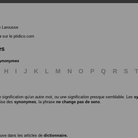
e Larousse
e
sur le ptidico.com
es
 synonymes
H
I
J
K
L
M
N
O
P
Q
R
S
 signification qu'un autre mot, ou une signification presque semblable. Les
s
ilise des
synonymes
, la phrase
ne change pas de sens
.
ouve dans les articles de
dictionnaire.