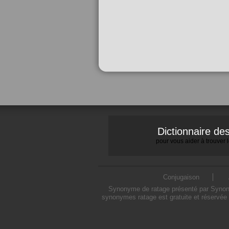
Dictionnaire d
pour vous aider à trouver
Conjugaison
Synonyme de ratage présenté par Synonymo
synonymes ratage est gratuite et réservée 