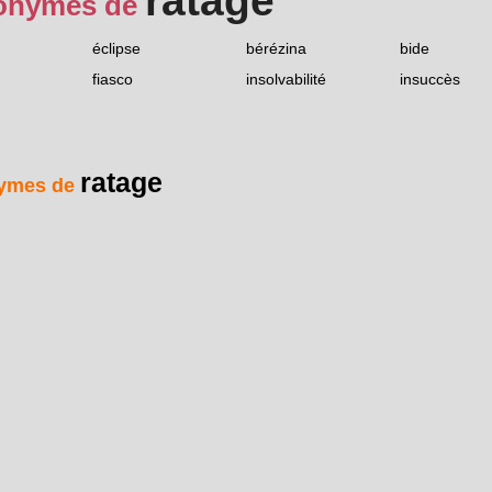
ratage
onymes de
éclipse
bérézina
bide
fiasco
insolvabilité
insuccès
ratage
ymes de