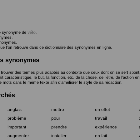
me synonyme de
vélo
.
onymes.
ynonymes.
 l’on retrouve dans ce dictionnaire des synonymes en ligne.
des synonymes
trouver des termes plus adaptés au contexte que ceux dont on se sert spont
t caractéristique, le but, la fonction, etc. de la chose, de l'être, de l'action e
e mots dans le même texte afin d’améliorer le style de sa rédaction.
rchés
anglais
mettre
en effet
problème
pour
travail
important
prendre
expérience
augmenter
installer
en fait