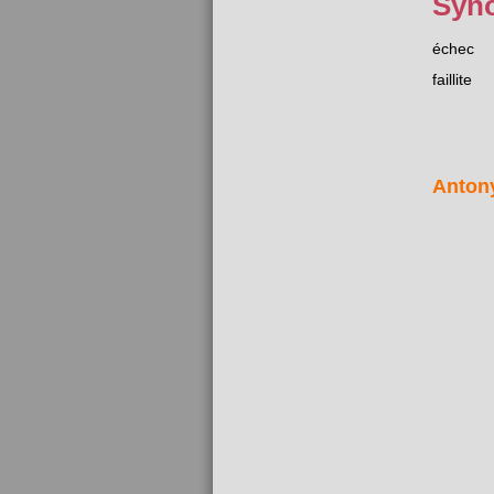
Syn
échec
faillite
Anton