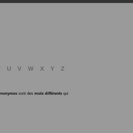
T
U
V
W
X
Y
Z
ynonymes
sont des
mots différents
qui