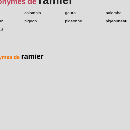
ramier
onymes de
colombin
goura
palombe
ux
pigeon
pigeonne
pigeonneau
au
ramier
ymes de