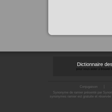
Dictionnaire d
pour vous aider à trouver
Conjugaison
Synonyme de ramier présenté par Synonymo
synonymes ramier est gratuite et réservée 