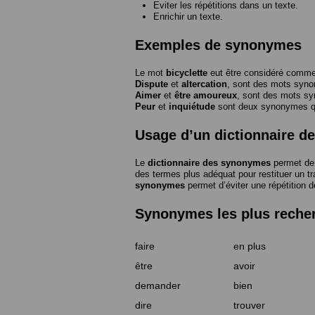
Eviter les répétitions dans un texte.
Enrichir un texte.
Exemples de synonymes
Le mot
bicyclette
eut être considéré com
Dispute
et
altercation
, sont des mots syn
Aimer
et
être amoureux
, sont des mots s
Peur
et
inquiétude
sont deux synonymes que
Usage d’un dictionnaire 
Le
dictionnaire des synonymes
permet de 
des termes plus adéquat pour restituer un trai
synonymes
permet d’éviter une répétition d
Synonymes les plus reche
faire
en plus
être
avoir
demander
bien
dire
trouver