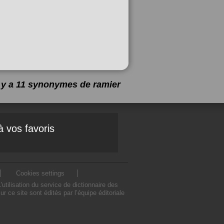
l y a 11 synonymes de
ramier
à vos favoris
Cookies settings
tilisation du service de dictionnaire des
ce site sont édités par l’équipe éditoriale