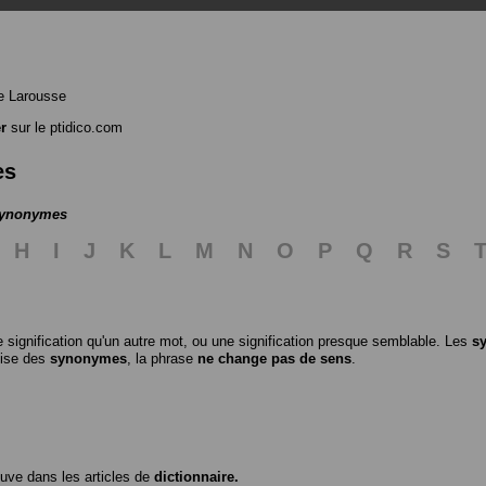
e Larousse
r
sur le ptidico.com
es
 synonymes
H
I
J
K
L
M
N
O
P
Q
R
S
 signification qu'un autre mot, ou une signification presque semblable. Les
s
ilise des
synonymes
, la phrase
ne change pas de sens
.
ouve dans les articles de
dictionnaire.