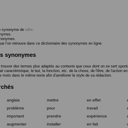
me synonyme de
vélo
.
onymes.
ynonymes.
 l’on retrouve dans ce dictionnaire des synonymes en ligne.
des synonymes
trouver des termes plus adaptés au contexte que ceux dont on se sert spont
t caractéristique, le but, la fonction, etc. de la chose, de l'être, de l'action e
e mots dans le même texte afin d’améliorer le style de sa rédaction.
rchés
anglais
mettre
en effet
problème
pour
travail
important
prendre
expérience
augmenter
installer
en fait