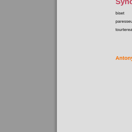
Syn
biset
paresse
tourtere
Anton