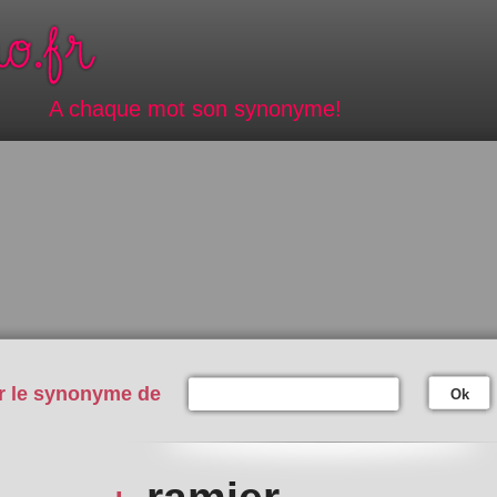
A chaque mot son synonyme!
r le synonyme de
Ok