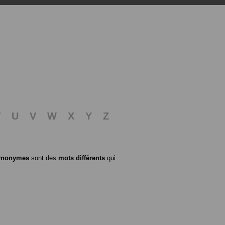
T
U
V
W
X
Y
Z
ynonymes
sont des
mots différents
qui