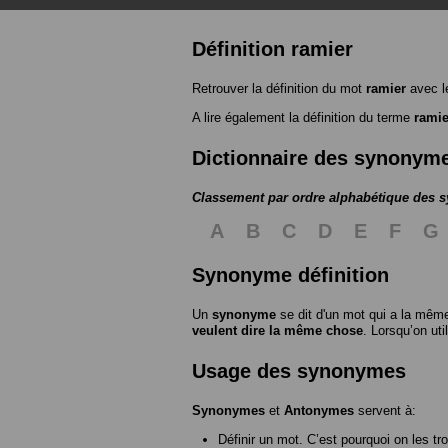
Définition ramier
Retrouver la définition du mot
ramier
avec l
A lire également la définition du terme
ramie
Dictionnaire des synonym
Classement par ordre alphabétique des
A
B
C
D
E
F
G
Synonyme définition
Un
synonyme
se dit d'un mot qui a la même
veulent dire la même chose
. Lorsqu’on ut
Usage des synonymes
Synonymes
et
Antonymes
servent à:
Définir un mot. C’est pourquoi on les tr