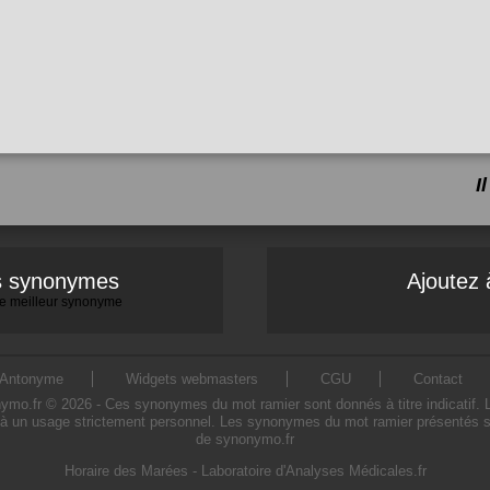
I
es synonymes
Ajoutez 
 le meilleur synonyme
Antonyme
Widgets webmasters
CGU
Contact
.fr © 2026 - Ces synonymes du mot ramier sont donnés à titre indicatif. L'u
à un usage strictement personnel. Les synonymes du mot ramier présentés sur 
de synonymo.fr
Horaire des Marées
-
Laboratoire d'Analyses Médicales.fr