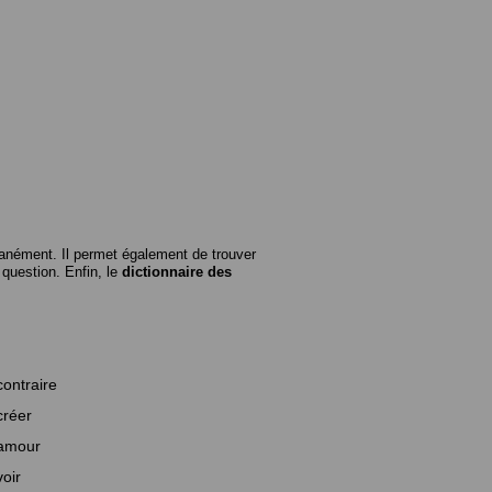
anément. Il permet également de trouver
n question. Enfin, le
dictionnaire des
contraire
créer
amour
voir