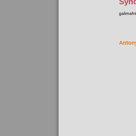
Syn
galimafr
Anton