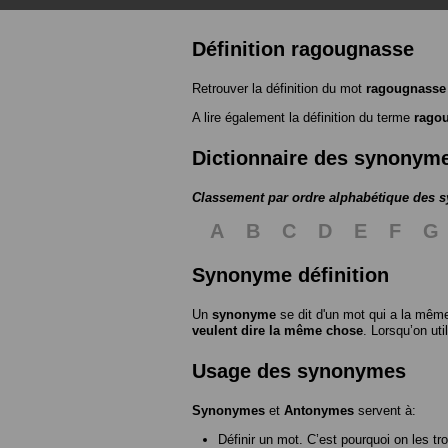
Définition ragougnasse
Retrouver la définition du mot
ragougnasse
A lire également la définition du terme
rago
Dictionnaire des synonym
Classement par ordre alphabétique des
A
B
C
D
E
F
G
Synonyme définition
Un
synonyme
se dit d'un mot qui a la même
veulent dire la même chose
. Lorsqu’on ut
Usage des synonymes
Synonymes
et
Antonymes
servent à:
Définir un mot. C’est pourquoi on les tr