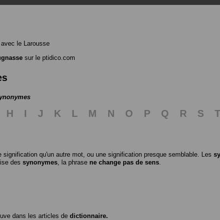
avec le Larousse
ugnasse
sur le ptidico.com
es
 synonymes
H
I
J
K
L
M
N
O
P
Q
R
S
 signification qu'un autre mot, ou une signification presque semblable. Les
s
ilise des
synonymes
, la phrase
ne change pas de sens
.
ouve dans les articles de
dictionnaire.