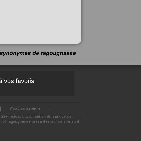
 4 synonymes de
ragougnasse
à vos favoris
Cookies settings
indicatif. L'utilisation du service de
mot ragougnasse présentés sur ce site sont