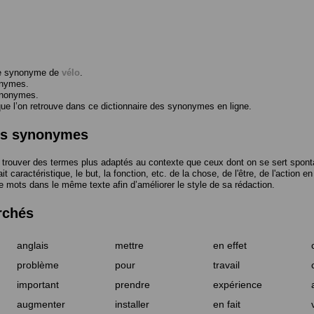
me synonyme de
vélo
.
onymes.
ynonymes.
 l’on retrouve dans ce dictionnaire des synonymes en ligne.
des synonymes
trouver des termes plus adaptés au contexte que ceux dont on se sert spont
t caractéristique, le but, la fonction, etc. de la chose, de l'être, de l'action e
e mots dans le même texte afin d’améliorer le style de sa rédaction.
rchés
anglais
mettre
en effet
problème
pour
travail
important
prendre
expérience
augmenter
installer
en fait