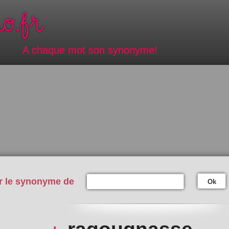
A chaque mot son synonyme!
r le synonyme de
Ok