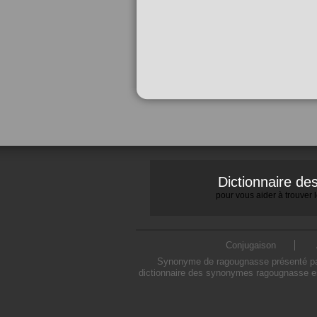
Dictionnaire d
pour vous aider à trouver
Conjugaison
Synonyme de ragougnasse présenté par 
dictionnaire des synonymes ragougnasse es