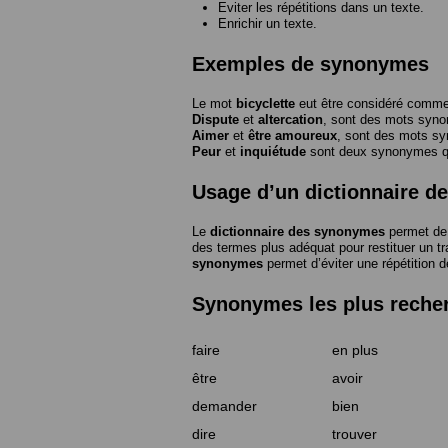
Eviter les répétitions dans un texte.
Enrichir un texte.
Exemples de synonymes
Le mot
bicyclette
eut être considéré com
Dispute
et
altercation
, sont des mots syn
Aimer
et
être amoureux
, sont des mots s
Peur
et
inquiétude
sont deux synonymes que
Usage d’un dictionnaire 
Le
dictionnaire des synonymes
permet de 
des termes plus adéquat pour restituer un trai
synonymes
permet d’éviter une répétition d
Synonymes les plus reche
faire
en plus
être
avoir
demander
bien
dire
trouver