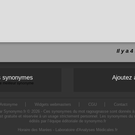
Il y a
es synonymes
Ajoutez 
 le meilleur synonyme
Antonyme
Widgets webmasters
CGU
Contact
Synonymo.fr © 2026 - Ces synonymes du mot ragougnasse sont donnés à titre 
t gratuite et réservée à un usage strictement personnel. Les synonymes du 
édités par l’équipe éditoriale de synonymo.fr
Horaire des Marées
-
Laboratoire d'Analyses Médicales.fr