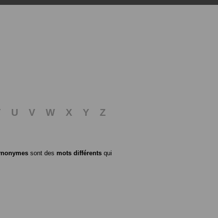
T
U
V
W
X
Y
Z
ynonymes
sont des
mots différents
qui