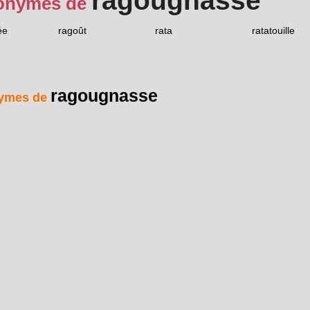
ragougnasse
onymes de
ée
ragoût
rata
ratatouille
ragougnasse
ymes de