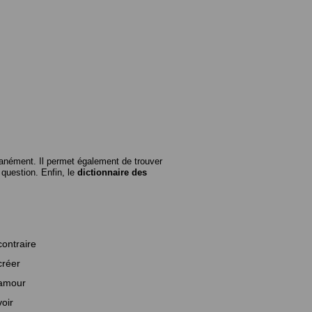
anément. Il permet également de trouver
n question. Enfin, le
dictionnaire des
contraire
créer
amour
voir