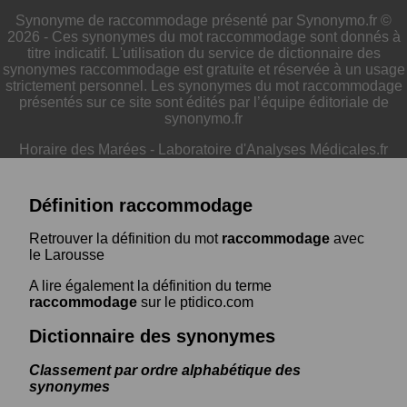
Synonyme de raccommodage présenté par Synonymo.fr ©
2026 - Ces synonymes du mot raccommodage sont donnés à
titre indicatif. L'utilisation du service de dictionnaire des
synonymes raccommodage est gratuite et réservée à un usage
strictement personnel. Les synonymes du mot raccommodage
présentés sur ce site sont édités par l’équipe éditoriale de
synonymo.fr
Horaire des Marées
-
Laboratoire d'Analyses Médicales.fr
Définition raccommodage
Retrouver la définition du mot
raccommodage
avec
le Larousse
A lire également la définition du terme
raccommodage
sur le ptidico.com
Dictionnaire des synonymes
Classement par ordre alphabétique des
synonymes