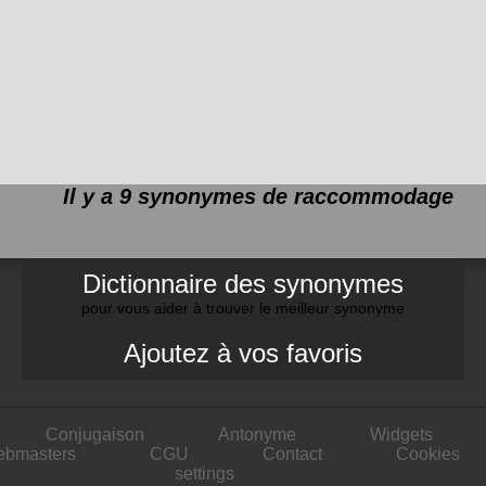
Il y a 9 synonymes de
raccommodage
Dictionnaire des synonymes
pour vous aider à trouver le meilleur synonyme
Ajoutez à vos favoris
Conjugaison
Antonyme
Widgets
ebmasters
CGU
Contact
Cookies
settings