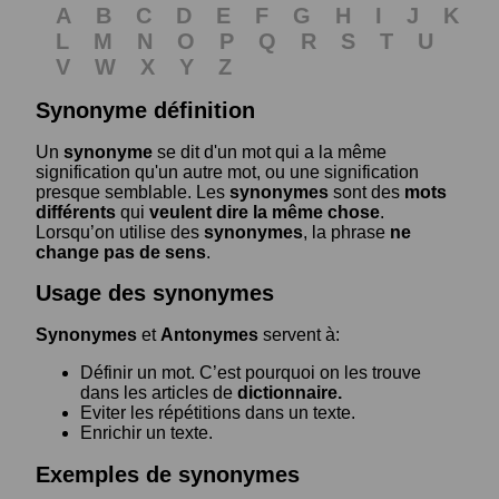
A
B
C
D
E
F
G
H
I
J
K
L
M
N
O
P
Q
R
S
T
U
V
W
X
Y
Z
Synonyme définition
Un
synonyme
se dit d'un mot qui a la même
signification qu'un autre mot, ou une signification
presque semblable. Les
synonymes
sont des
mots
différents
qui
veulent dire la même chose
.
Lorsqu’on utilise des
synonymes
, la phrase
ne
change pas de sens
.
Usage des synonymes
Synonymes
et
Antonymes
servent à:
Définir un mot. C’est pourquoi on les trouve
dans les articles de
dictionnaire.
Eviter les répétitions dans un texte.
Enrichir un texte.
Exemples de synonymes