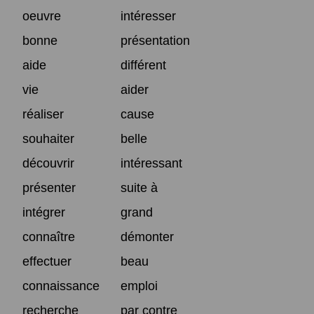
oeuvre
intéresser
bonne
présentation
aide
différent
vie
aider
réaliser
cause
souhaiter
belle
découvrir
intéressant
présenter
suite à
intégrer
grand
connaître
démonter
effectuer
beau
connaissance
emploi
recherche
par contre