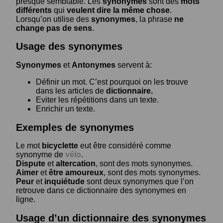
presque semblable. Les
synonymes
sont des
mots
différents
qui
veulent dire la même chose
.
Lorsqu’on utilise des
synonymes
, la phrase
ne
change pas de sens
.
Usage des synonymes
Synonymes
et
Antonymes
servent à:
Définir un mot. C’est pourquoi on les trouve
dans les articles de
dictionnaire.
Eviter les répétitions dans un texte.
Enrichir un texte.
Exemples de synonymes
Le mot
bicyclette
eut être considéré comme
synonyme de
vélo
.
Dispute
et
altercation
, sont des mots synonymes.
Aimer
et
être amoureux
, sont des mots synonymes.
Peur
et
inquiétude
sont deux synonymes que l’on
retrouve dans ce dictionnaire des synonymes en
ligne.
Usage d’un dictionnaire des synonymes