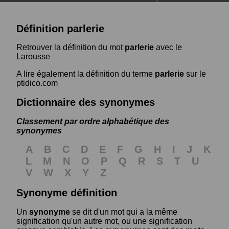
Définition parlerie
Retrouver la définition du mot
parlerie
avec le
Larousse
A lire également la définition du terme
parlerie
sur le
ptidico.com
Dictionnaire des synonymes
Classement par ordre alphabétique des
synonymes
A
B
C
D
E
F
G
H
I
J
K
L
M
N
O
P
Q
R
S
T
U
V
W
X
Y
Z
Synonyme définition
Un
synonyme
se dit d'un mot qui a la même
signification qu'un autre mot, ou une signification