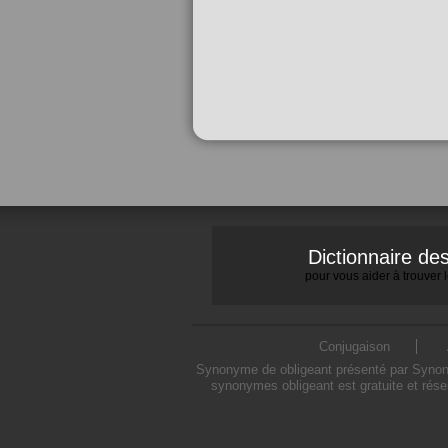
Dictionnaire d
pour vous aider à trouver
Conjugaison
Synonyme de obligeant présenté par Synonym
synonymes obligeant est gratuite et rése