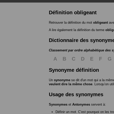
Définition obligeant
Retrouver la définition du mot
obligeant
ave
A lire également la définition du terme
oblig
Dictionnaire des synonym
Classement par ordre alphabétique des
A
B
C
D
E
F
G
Synonyme définition
Un
synonyme
se dit d'un mot qui a la même
veulent dire la même chose
. Lorsqu’on ut
Usage des synonymes
Synonymes
et
Antonymes
servent à:
Définir un mot. C’est pourquoi on les tr