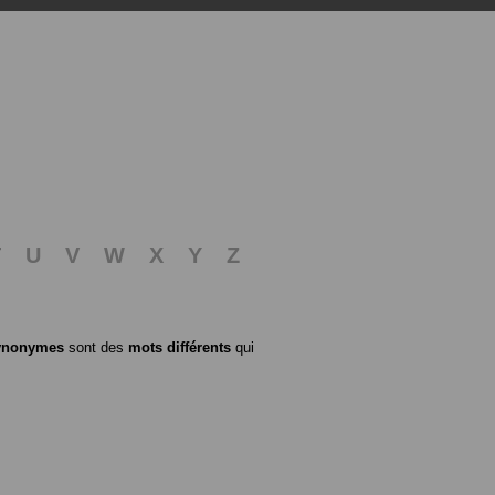
T
U
V
W
X
Y
Z
ynonymes
sont des
mots différents
qui