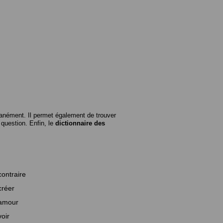
anément. Il permet également de trouver
n question. Enfin, le
dictionnaire des
contraire
créer
amour
voir