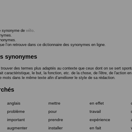
me synonyme de
vélo
.
onymes.
ynonymes.
 l’on retrouve dans ce dictionnaire des synonymes en ligne.
des synonymes
trouver des termes plus adaptés au contexte que ceux dont on se sert spont
t caractéristique, le but, la fonction, etc. de la chose, de l'être, de l'action e
e mots dans le même texte afin d’améliorer le style de sa rédaction.
rchés
anglais
mettre
en effet
problème
pour
travail
important
prendre
expérience
augmenter
installer
en fait