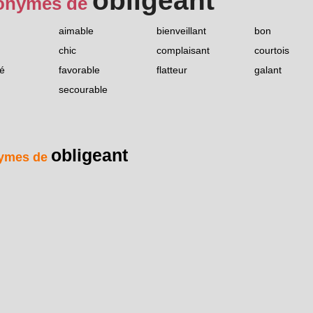
obligeant
onymes de
aimable
bienveillant
bon
chic
complaisant
courtois
é
favorable
flatteur
galant
secourable
obligeant
ymes de