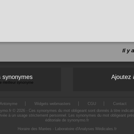
Il y
es synonymes
Ajoutez 
 le meilleur synonyme
Antonyme
Widgets webmasters
CGU
Contact
o.fr © 2026 - Ces synonymes du mot obligeant sont donnés à titre indicatif. L
rvée à un usage strictement personnel. Les synonymes du mot obligeant prése
éditoriale de synonymo.fr
Horaire des Marées
-
Laboratoire d'Analyses Médicales.fr