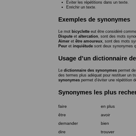
Eviter les répétitions dans un texte.
Enrichir un texte.
Exemples de synonymes
Le mot
bicyclette
eut être considéré com
Dispute
et
altercation
, sont des mots syn
Aimer
et
être amoureux
, sont des mots s
Peur
et
inquiétude
sont deux synonymes que
Usage d’un dictionnaire 
Le
dictionnaire des synonymes
permet de 
des termes plus adéquat pour restituer un trai
synonymes
permet d’éviter une répétition d
Synonymes les plus reche
faire
en plus
être
avoir
demander
bien
dire
trouver