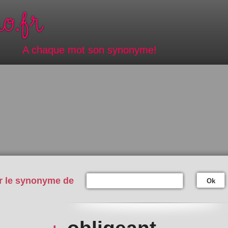
A chaque mot son synonyme!
r le synonyme de
Ok