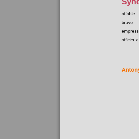
Syn
affable
brave
empress
officieux
Anton