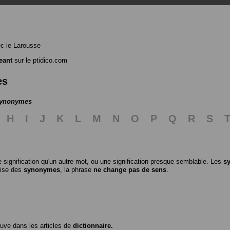
c le Larousse
eant
sur le ptidico.com
es
 synonymes
H
I
J
K
L
M
N
O
P
Q
R
S
 signification qu'un autre mot, ou une signification presque semblable. Les
s
ilise des
synonymes
, la phrase
ne change pas de sens
.
ouve dans les articles de
dictionnaire.