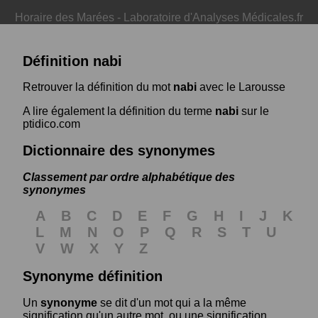
Horaire des Marées
-
Laboratoire d'Analyses Médicales.fr
Définition nabi
Retrouver la définition du mot
nabi
avec le Larousse
A lire également la définition du terme
nabi
sur le
ptidico.com
Dictionnaire des synonymes
Classement par ordre alphabétique des
synonymes
A
B
C
D
E
F
G
H
I
J
K
L
M
N
O
P
Q
R
S
T
U
V
W
X
Y
Z
Synonyme définition
Un
synonyme
se dit d'un mot qui a la même
signification qu'un autre mot, ou une signification