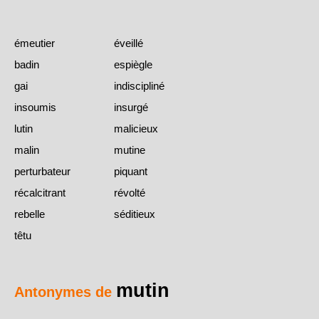
émeutier
éveillé
badin
espiègle
gai
indiscipliné
insoumis
insurgé
lutin
malicieux
malin
mutine
perturbateur
piquant
récalcitrant
révolté
rebelle
séditieux
têtu
mutin
Antonymes de