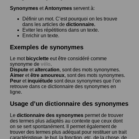
Synonymes
et
Antonymes
servent à:
Définir un mot. C’est pourquoi on les trouve
dans les articles de
dictionnaire.
Eviter les répétitions dans un texte.
Enrichir un texte.
Exemples de synonymes
Le mot
bicyclette
eut être considéré comme
synonyme de
vélo
.
Dispute
et
altercation
, sont des mots synonymes.
Aimer
et
être amoureux
, sont des mots synonymes.
Peur
et
inquiétude
sont deux synonymes que l’on
retrouve dans ce dictionnaire des synonymes en
ligne.
Usage d’un dictionnaire des synonymes
Le
dictionnaire des synonymes
permet de trouver
des termes plus adaptés au contexte que ceux dont
on se sert spontanément. Il permet également de
trouver des termes plus adéquat pour restituer un trait
caractéristique, le but, la fonction, etc. de la chose, de