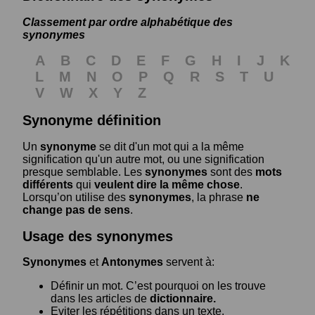
Classement par ordre alphabétique des
synonymes
A
B
C
D
E
F
G
H
I
J
K
L
M
N
O
P
Q
R
S
T
U
V
W
X
Y
Z
Synonyme définition
Un
synonyme
se dit d'un mot qui a la même
signification qu'un autre mot, ou une signification
presque semblable. Les
synonymes
sont des
mots
différents
qui
veulent dire la même chose
.
Lorsqu’on utilise des
synonymes
, la phrase
ne
change pas de sens
.
Usage des synonymes
Synonymes
et
Antonymes
servent à:
Définir un mot. C’est pourquoi on les trouve
dans les articles de
dictionnaire.
Eviter les répétitions dans un texte.