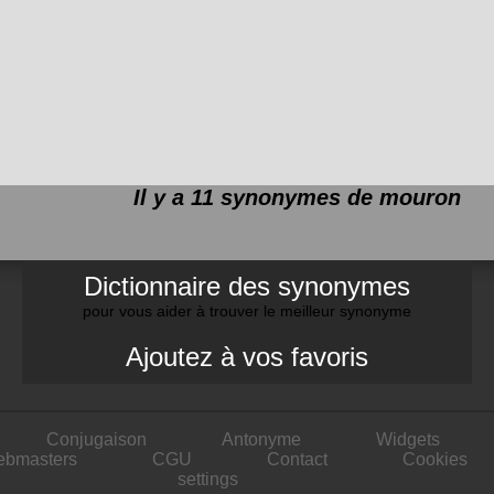
Il y a 11 synonymes de
mouron
Dictionnaire des synonymes
pour vous aider à trouver le meilleur synonyme
Ajoutez à vos favoris
Conjugaison
Antonyme
Widgets
ebmasters
CGU
Contact
Cookies
settings