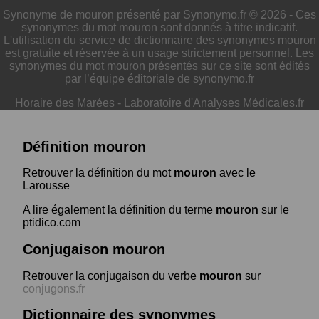
Synonyme de mouron présenté par Synonymo.fr © 2026 - Ces
synonymes du mot mouron sont donnés à titre indicatif.
L'utilisation du service de dictionnaire des synonymes mouron
est gratuite et réservée à un usage strictement personnel. Les
synonymes du mot mouron présentés sur ce site sont édités
par l’équipe éditoriale de synonymo.fr
Horaire des Marées
-
Laboratoire d'Analyses Médicales.fr
Définition mouron
Retrouver la définition du mot
mouron
avec le
Larousse
A lire également la définition du terme
mouron
sur le
ptidico.com
Conjugaison mouron
Retrouver la conjugaison du verbe
mouron
sur
conjugons.fr
Dictionnaire des synonymes