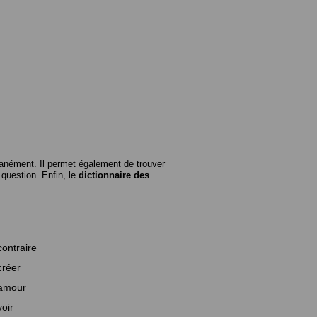
anément. Il permet également de trouver
n question. Enfin, le
dictionnaire des
contraire
créer
amour
voir