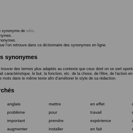
me synonyme de
vélo
.
onymes.
ynonymes.
 l’on retrouve dans ce dictionnaire des synonymes en ligne.
des synonymes
trouver des termes plus adaptés au contexte que ceux dont on se sert spont
t caractéristique, le but, la fonction, etc. de la chose, de l'être, de l'action e
e mots dans le même texte afin d’améliorer le style de sa rédaction.
rchés
anglais
mettre
en effet
problème
pour
travail
important
prendre
expérience
augmenter
installer
en fait