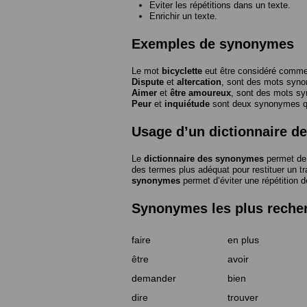
Eviter les répétitions dans un texte.
Enrichir un texte.
Exemples de synonymes
Le mot
bicyclette
eut être considéré com
Dispute
et
altercation
, sont des mots syn
Aimer
et
être amoureux
, sont des mots s
Peur
et
inquiétude
sont deux synonymes que
Usage d’un dictionnaire 
Le
dictionnaire des synonymes
permet de 
des termes plus adéquat pour restituer un trai
synonymes
permet d’éviter une répétition d
Synonymes les plus reche
faire
en plus
être
avoir
demander
bien
dire
trouver