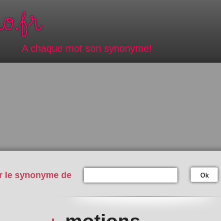
A chaque mot son synonyme!
r le synonyme de
Ok