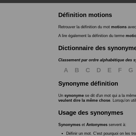
Définition motions
Retrouver la définition du mot
motions
avec
A lire également la définition du terme
moti
Dictionnaire des synonym
Classement par ordre alphabétique des
A
B
C
D
E
F
G
Synonyme définition
Un
synonyme
se dit d'un mot qui a la même
veulent dire la même chose
. Lorsqu’on ut
Usage des synonymes
Synonymes
et
Antonymes
servent à:
Définir un mot. C’est pourquoi on les tr