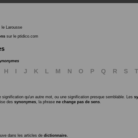
 le Larousse
ons
sur le ptidico.com
es
 synonymes
H
I
J
K
L
M
N
O
P
Q
R
S
 signification qu'un autre mot, ou une signification presque semblable. Les
s
ilise des
synonymes
, la phrase
ne change pas de sens
.
ouve dans les articles de
dictionnaire.