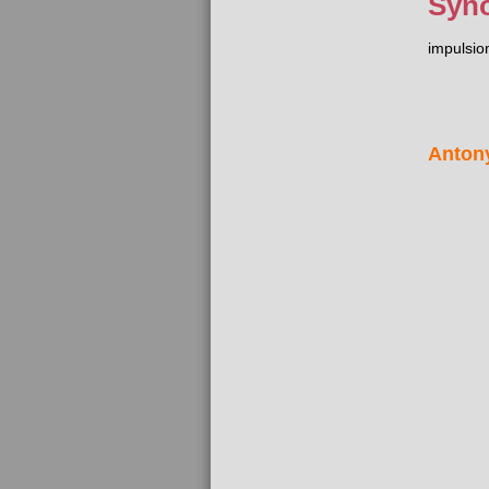
Syn
impulsio
Anton