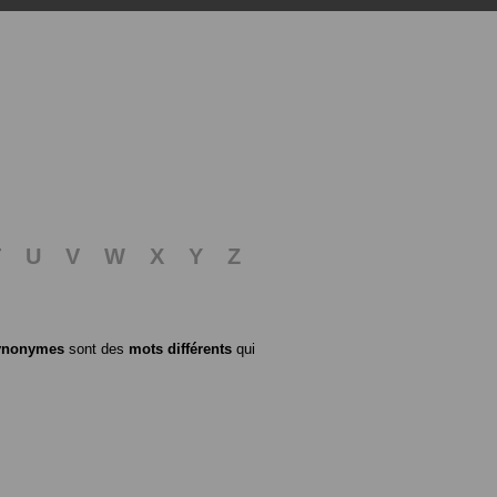
T
U
V
W
X
Y
Z
ynonymes
sont des
mots différents
qui