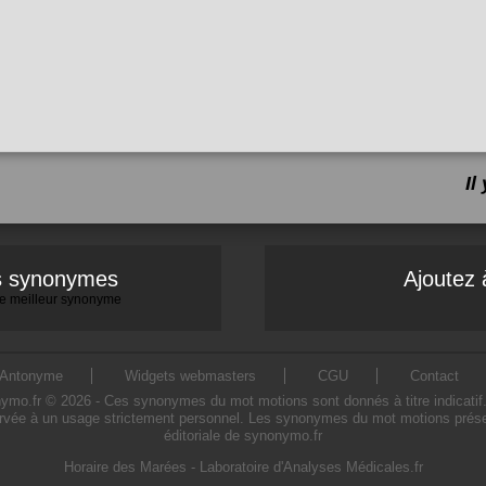
Il
es synonymes
Ajoutez 
 le meilleur synonyme
Antonyme
Widgets webmasters
CGU
Contact
.fr © 2026 - Ces synonymes du mot motions sont donnés à titre indicatif. L'
rvée à un usage strictement personnel. Les synonymes du mot motions présent
éditoriale de synonymo.fr
Horaire des Marées
-
Laboratoire d'Analyses Médicales.fr