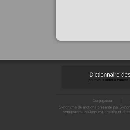
Dictionnaire d
pour vous aider à trouver
Conjugaison
Synonyme de motions présenté par Synonymo
synonymes motions est gratuite et rése