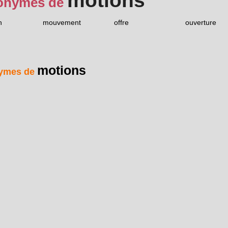
motions
onymes de
n
mouvement
offre
ouverture
motions
ymes de